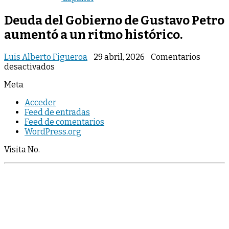
Deuda del Gobierno de Gustavo Petro
aumentó a un ritmo histórico.
Luis Alberto Figueroa
29 abril, 2026
Comentarios
en
desactivados
Deuda
Meta
del
Gobierno
Acceder
de
Feed de entradas
Gustavo
Feed de comentarios
Petro
WordPress.org
aumentó
a
Visita No.
un
ritmo
histórico.