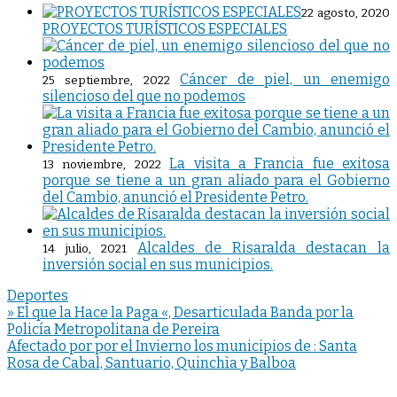
22 agosto, 2020
PROYECTOS TURÍSTICOS ESPECIALES
Cáncer de piel, un enemigo
25 septiembre, 2022
silencioso del que no podemos
La visita a Francia fue exitosa
13 noviembre, 2022
porque se tiene a un gran aliado para el Gobierno
del Cambio, anunció el Presidente Petro.
Alcaldes de Risaralda destacan la
14 julio, 2021
inversión social en sus municipios.
Deportes
Navegación
» El que la Hace la Paga «, Desarticulada Banda por la
Policía Metropolitana de Pereira
de
Afectado por por el Invierno los municipios de : Santa
entradas
Rosa de Cabal, Santuario, Quinchìa y Balboa