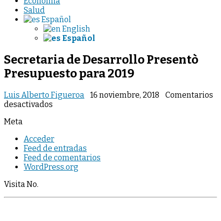
Economia
Salud
Español
English
Español
Secretaria de Desarrollo Presentò
Presupuesto para 2019
Luis Alberto Figueroa
16 noviembre, 2018
Comentarios
en
desactivados
Secretaria
Meta
de
Desarrollo
Acceder
Presentò
Feed de entradas
Presupuesto
Feed de comentarios
para
WordPress.org
2019
Visita No.