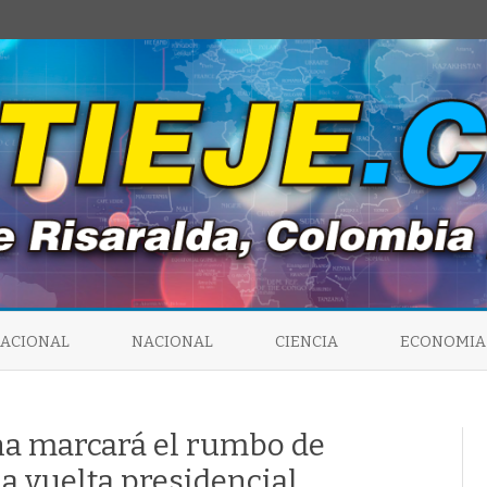
Saltar
al
NACIONAL
NACIONAL
CIENCIA
ECONOMIA
contenido
na marcará el rumbo de
 vuelta presidencial.