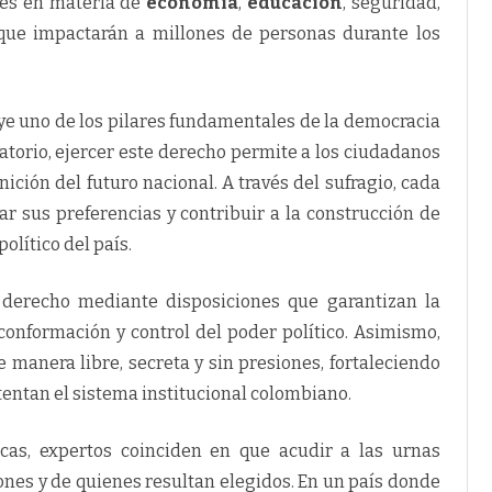
nes en materia de
economía
,
educación
, seguridad,
s que impactarán a millones de personas durante los
ye uno de los pilares fundamentales de la democracia
atorio, ejercer este derecho permite a los ciudadanos
nición del futuro nacional. A través del sufragio, cada
ar sus preferencias y contribuir a la construcción de
olítico del país.
e derecho mediante disposiciones que garantizan la
conformación y control del poder político. Asimismo,
 manera libre, secreta y sin presiones, fortaleciendo
tentan el sistema institucional colombiano.
icas, expertos coinciden en que acudir a las urnas
ciones y de quienes resultan elegidos. En un país donde