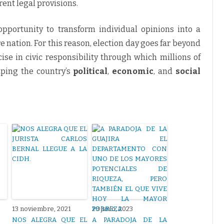
rent legal provisions.
 opportunity to transform individual opinions into a
re nation. For this reason, election day goes far beyond
ise in civic responsibility through which millions of
aping the country’s
political
,
economic
, and
social
13 noviembre, 2021
29 junio, 2023
NOS ALEGRA QUE EL
A PARADOJA DE LA