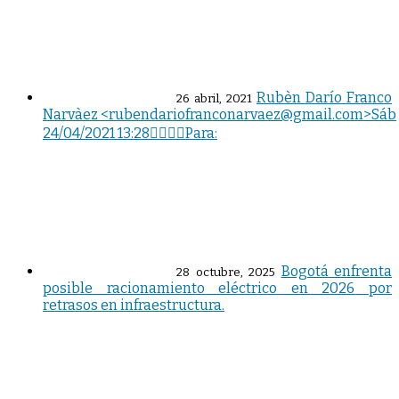
Rubèn Darío Franco
26 abril, 2021
Narvàez <rubendariofranconarvaez@gmail.com>Sáb
24/04/2021 13:28




Para:
Bogotá enfrenta
28 octubre, 2025
posible racionamiento eléctrico en 2026 por
retrasos en infraestructura.