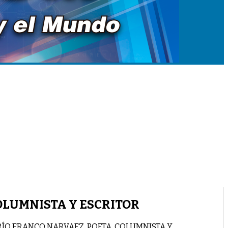
OLUMNISTA Y ESCRITOR
ÍO FRANCO NARVAEZ, POETA, COLUMNISTA Y