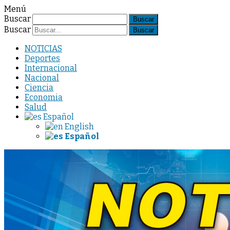
Menú
Buscar
Buscar
NOTICIAS
Deportes
Internacional
Nacional
Ciencia
Economia
Salud
Español
English
Español