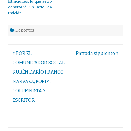
filtraciones, lo que Petro
consideró un acto de
traición.
Deportes
Navegación
POR EL
Entrada siguiente
de
COMUNICADOR SOCIAL,
entradas
RUBÉN DARÍO FRANCO
NARVAEZ, POETA,
COLUMNISTA Y
ESCRITOR