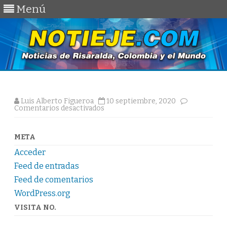
Menú
Saltar
al
contenido
Luis Alberto Figueroa
10 septiembre, 2020
en
Comentarios desactivados
META
Acceder
Feed de entradas
Feed de comentarios
WordPress.org
VISITA NO.