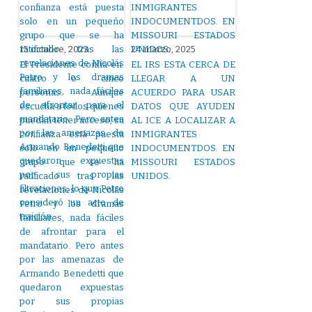
15 octubre, 2023
24 marzo, 2025
El Presidente confía en.
EL IRS ESTA CERCA DE
cuatro o cinco
LLEGAR A UN
personas. Aunque
ACUERDO PARA USAR
escucha a todos quienes
DATOS QUE AYUDEN
puedan tener acceso, su
AL ICE A LOCALIZAR A
confianza está puesta
INMIGRANTES
solo en un pequeño
INDOCUMENTDOS. EN
grupo que se ha
MISSOURI ESTADOS
ratificado tras las
UNIDOS.
revelaciones de Nicolás
Petro y los dramas
familiares, nada fáciles
de afrontar para el
mandatario. Pero antes
por las amenazas de
Armando Benedetti que
quedaron expuestas
por sus propias