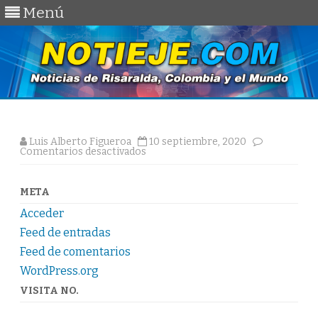
Menú
Saltar
al
contenido
Luis Alberto Figueroa
10 septiembre, 2020
en
Comentarios desactivados
META
Acceder
Feed de entradas
Feed de comentarios
WordPress.org
VISITA NO.