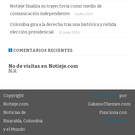
Notieje finaliza su trayectoria como medio de
comunicación independiente.
6 julio, 2026
Colombia gira a la derecha tras una histórica y reñida
elección presidencial.
22 junio, 2026
COMENTARIOS RECIENTES
No de visitas en Notieje.com
N/A
Copyright
ZeroGravity
por
Notieje.com
GalussoThemes.com
Noticias de
Funciona con
Risaralda, Colombia
WordPress
y el Mundo