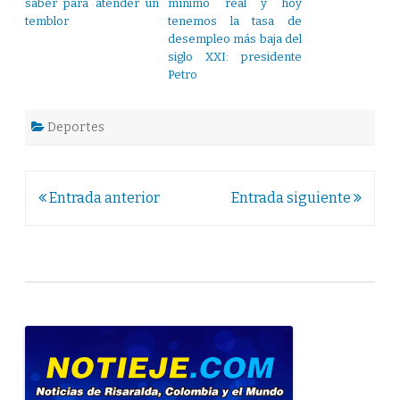
saber para atender un
mínimo real y hoy
temblor
tenemos la tasa de
desempleo más baja del
siglo XXI: presidente
Petro
Deportes
Navegación
Entrada anterior
Entrada siguiente
de
entradas