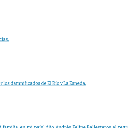
ias.
 los damnificados de El Río y La Esneda.
mi familia, en mi país’, dijo Andrés Felipe Ballesteros al