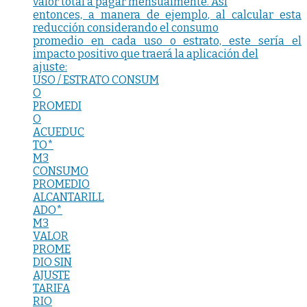
valor total a pagar mensualmente. Así
entonces, a manera de ejemplo, al calcular esta
reducción considerando el consumo
promedio en cada uso o estrato, este sería el
impacto positivo que traerá la aplicación del
ajuste:
USO / ESTRATO CONSUM
O
PROMEDI
O
ACUEDUC
TO*
M3
CONSUMO
PROMEDIO
ALCANTARILL
ADO*
M3
VALOR
PROME
DIO SIN
AJUSTE
TARIFA
RIO