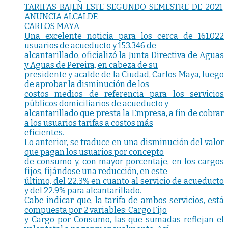
TARIFAS BAJEN ESTE SEGUNDO SEMESTRE DE 2021,
ANUNCIA ALCALDE
CARLOS MAYA
Una excelente noticia para los cerca de 161.022
usuarios de acueducto y 153.346 de
alcantarillado, oficializó la Junta Directiva de Aguas
y Aguas de Pereira, en cabeza de su
presidente y acalde de la Ciudad, Carlos Maya, luego
de aprobar la disminución de los
costos medios de referencia para los servicios
públicos domiciliarios de acueducto y
alcantarillado que presta la Empresa, a fin de cobrar
a los usuarios tarifas a costos más
eficientes.
Lo anterior, se traduce en una disminución del valor
que pagan los usuarios por concepto
de consumo y, con mayor porcentaje, en los cargos
fijos, fijándose una reducción, en este
último, del 22.3% en cuanto al servicio de acueducto
y del 22.9% para alcantarillado.
Cabe indicar que, la tarifa de ambos servicios, está
compuesta por 2 variables: Cargo Fijo
y Cargo por Consumo, las que sumadas reflejan el