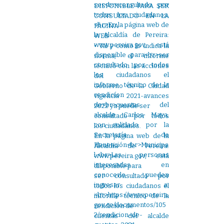
DISPONIBLE PARA SER
CONSULTADO EN LA
PÁGINA
WEB
• Tal y como lo indica la
norma, el informe
técnico con las acciones
del
Gobierno de la Ciudad
vigencia 2021-avances
2022 ya puede ser
consultado por todos
los ciudadanos.
En la página web de la
Alcaldía de Pereira:
www.pereira.gov, está
disponible para
ser consultado por
todos los ciudadanos el
informe técnico de la
rendicíon de
cuentas del alcalde