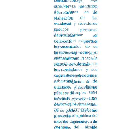
Carlos Maya, con
solidado por la
Secretaría de
Planeación
Municipal.
Las personas
interesadas en
conocerlo pueden
ingresar a:
https://www.pereira.gov.
co/documentos/1052/re
ndicion-de-cuentas-
2021-2022/
La rendición de cuentas
es la obligación de las
entidades y servidores
públicos de
informar y explicar los
avances y los resultados
de su gestión, así como
el avance
en la garantía de
derechos a los