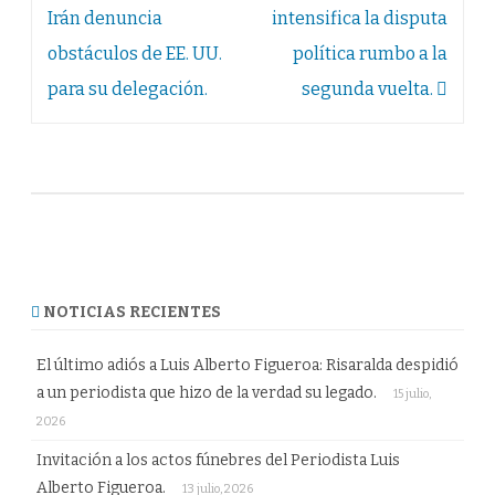
de
Irán denuncia
intensifica la disputa
entradas
obstáculos de EE. UU.
política rumbo a la
para su delegación.
segunda vuelta.
NOTICIAS RECIENTES
El último adiós a Luis Alberto Figueroa: Risaralda despidió
a un periodista que hizo de la verdad su legado.
15 julio,
2026
Invitación a los actos fúnebres del Periodista Luis
Alberto Figueroa.
13 julio, 2026