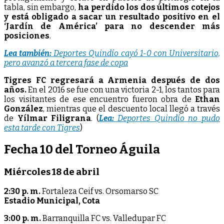
tabla, sin embargo,
ha perdido los dos últimos cotejos
y está obligado a sacar un resultado positivo en el
‘Jardín de América’ para no descender más
posiciones
.
Lea también:
Deportes Quindío cayó 1-0 con Universitario,
pero avanzó a tercera fase de copa
Tigres FC regresará a Armenia después de dos
años.
En el 2016 se fue con una victoria 2-1, los tantos para
los visitantes de ese encuentro fueron obra de
Ethan
González
, mientras que el descuento local llegó a través
de
Yílmar Filigrana
. (
Lea:
Deportes Quindío no pudo
esta tarde con Tigres
)
Fecha 10 del Torneo Águila
Miércoles 18 de abril
2:30 p. m.
Fortaleza Ceif vs. Orsomarso SC
Estadio Municipal, Cota
3:00 p. m.
Barranquilla FC vs. Valledupar FC