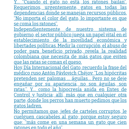
Y… “Cuando el gato no está, los ratones bailan”.
Requerimos, urgentemente, gatos en todas las
dependencias donde se manejan recursos públicos.
“No importa el color del gato, lo importante es que
se coma los ratones”.
Independientemente de nuestro sistema de
gobierno, el sector público juega un papel vital en el
establecimiento de la movilidad económica y
libertades políticas. Medir la corrupción, el abuso de
poder para beneficio privado, revela la realidad
colombiana que necesita de más gatos que eviten
que las ratas se coman el queso.
Hoy, Día Internacional del Gato, recuerdo la frase del
médico ruso Antón Pávlovich Chéjov: “Los hipócritas
pretenden ser palomas … águilas… Pero no se deje
engañar por su apariencia, no son águilas, son
ratas.”. Y… como la hipocresía anida en Entes de
Control y Justicia; allí, más que en cualquier otra
parte, donde los perros han muerto pedimos que los
gatos ladren.
No permitamos que, jefes de carteles corruptos, le
cuelguen cascabeles al gato; porque estoy seguro
que: “más come en una semana un gato que cien
ratones en todo el año”.