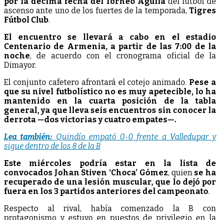
por la décima fecha del Torneo Águila
del fútbol de
ascenso ante uno de los fuertes de la temporada,
Tigres
Fútbol Club
.
El encuentro se llevará a cabo en el estadio
Centenario de Armenia, a partir de las 7:00 de la
noche
, de acuerdo con el cronograma oficial de la
Dimayor.
El conjunto cafetero afrontará el cotejo animado.
Pese a
que su nivel futbolístico no es muy apetecible, lo ha
mantenido en la cuarta posición de la tabla
general, ya que lleva seis encuentros sin conocer la
derrota —dos victorias y cuatro empates—.
Lea también:
Quindío empató 0-0 frente a Valledupar y
sigue dentro de los 8 de la B
Este miércoles podría estar en la lista de
convocados Johan Stiven ‘Choca’ Gómez
, quien
se ha
recuperado de una lesión muscular, que lo dejó por
fuera en los 3 partidos anteriores del campeonato
.
Respecto al rival, había comenzado la B con
protagonismo y estuvo en puestos de privilegio en la