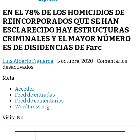
EN EL 78% DE LOS HOMICIDIOS DE
REINCORPORADOS QUE SE HAN
ESCLARECIDO HAY ESTRUCTURAS
CRIMINALES Y EL MAYOR NÚMERO
ES DE DISIDENCIAS DE Farc
Luis Alberto Figueroa
5 octubre, 2020
Comentarios
en
desactivados
EN
Meta
EL
78%
Acceder
DE
Feed de entradas
LOS
Feed de comentarios
HOMICIDIOS
WordPress.org
DE
REINCORPORADOS
Visita No.
QUE
SE
HAN
ESCLARECIDO