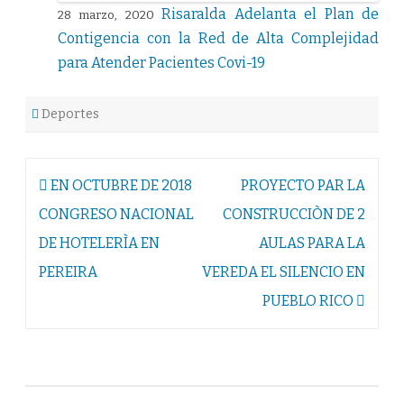
Risaralda Adelanta el Plan de
28 marzo, 2020
Contigencia con la Red de Alta Complejidad
para Atender Pacientes Covi-19
Deportes
Navegación
EN OCTUBRE DE 2018
PROYECTO PAR LA
de
CONGRESO NACIONAL
CONSTRUCCIÒN DE 2
entradas
DE HOTELERÌA EN
AULAS PARA LA
PEREIRA
VEREDA EL SILENCIO EN
PUEBLO RICO