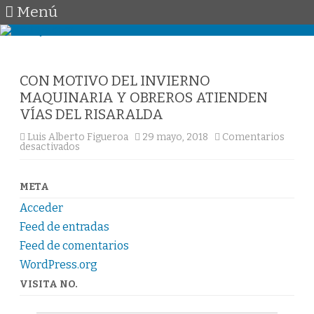
Menú
Saltar
al
contenido
CON MOTIVO DEL INVIERNO
MAQUINARIA Y OBREROS ATIENDEN
VÍAS DEL RISARALDA
Luis Alberto Figueroa
29 mayo, 2018
Comentarios
en
desactivados
CON
MOTIVO
DEL
INVIERNO
META
MAQUINARIA
Y
Acceder
OBREROS
ATIENDEN
Feed de entradas
VÍAS
DEL
Feed de comentarios
RISARALDA
WordPress.org
VISITA NO.