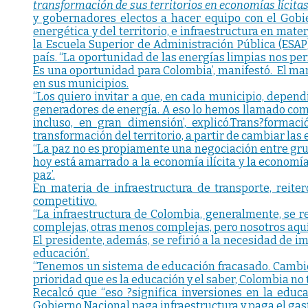
transformación de sus territorios en economías lícitas
y gobernadores electos a hacer equipo con el Gobi
energética y del territorio, e infraestructura en mate
la Escuela Superior de Administración Pública (ESAP)
país. “La oportunidad de las energías limpias nos per
Es una oportunidad para Colombia’, manifestó. El man
en sus municipios.
“Los quiero invitar a que, en cada municipio, depend
generadores de energía. A eso lo hemos llamado com
incluso, en gran dimensión’, explicó.Trans?formac
transformación del territorio, a partir de cambiar las 
“La paz no es propiamente una negociación entre grupo
hoy está amarrado a la economía ilícita y la economía 
paz’.
En materia de infraestructura de transporte, reite
competitivo.
“La infraestructura de Colombia, generalmente, se r
complejas, otras menos complejas, pero nosotros aquí
El presidente, además, se refirió a la necesidad de i
educación’.
“Tenemos un sistema de educación fracasado. Cambiém
prioridad que es la educación y el saber, Colombia no
Recalcó que “eso ?significa inversiones en la educa
Gobierno Nacional paga infraestructura y paga el gas