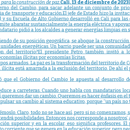
 para la construcción de paz.
Cali, 13 de diciembre de 2023
erno del Cambio, para sacar adelante un conjunto de prio
ria de transporte y educación.El jefe de Estado hizo la invit
 y su Escuela de Alto Gobierno desarrolló en Cali para las 
mite abaratar sustancialmente la energía eléctrica y apoyar 
datario pidió a los alcaldes a generar energías limpias en 
iendo de su posición geográfica, se aboque la construcción
unidades energéticas. Un barrio puede ser una comunidad e
ión del territorio?El presidente Petro también invitó a 
economías ilícitas por economías lícitas.
s armados. La paz es la transformación del territorio de Col
ilícita está amarrada a la exclusión del territorio. De ahí e
ró que el Gobierno del Cambio le apuesta al desarrollo d
educe a carreteras. Cuando uno habla con mandatarios loca
 queremos dar un cambio. Queremos es hacer énfasis en el tr
mpulsar un cambio al sistema educativo, porque “un país no t
oslo. Claro, todo no se hace así, pero si no comenzamos, 
 tendrá posibilidades. Entonces nos corresponde a nosotros’,
ción superior y en la escolar, eso significa profesores. 
to corriente que se genera en la educación superior, pero 