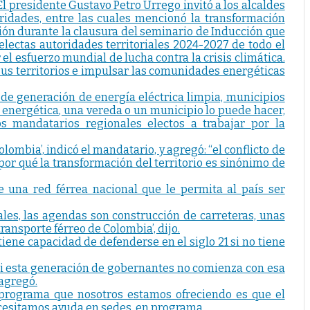
El presidente Gustavo Petro Urrego invitó a los alcaldes
ridades, entre las cuales mencionó la transformación
ación durante la clausura del seminario de Inducción que
electas autoridades territoriales 2024-2027 de todo el
el esfuerzo mundial de lucha contra la crisis climática.
sus territorios e impulsar las comunidades energéticas
 de generación de energía eléctrica limpia, municipios
nergética, una vereda o un municipio lo puede hacer,
los mandatarios regionales electos a trabajar por la
ombia’, indicó el mandatario, y agregó: “el conflicto de
l por qué la transformación del territorio es sinónimo de
e una red férrea nacional que le permita al país ser
les, las agendas son construcción de carreteras, unas
ansporte férreo de Colombia’, dijo.
iene capacidad de defenderse en el siglo 21 si no tiene
si esta generación de gobernantes no comienza con esa
 agregó.
El programa que nosotros estamos ofreciendo es que el
necesitamos ayuda en sedes, en programa