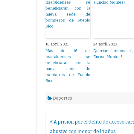
16 abril, 2021
24 abril, 2023
Más de 16 mil
Querían ´emboscar´,
risaraldenses se
Enciso Montes?
beneficiarán con la
nueva sede de
bomberos de Pueblo
Rico.
Deportes
Navegación
A prisión por el delito de acceso car
de
abusivo con menor de l4 años