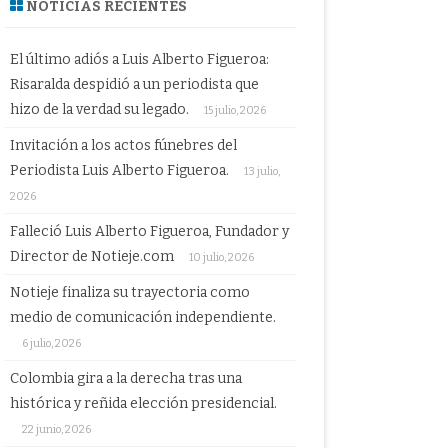
NOTICIAS RECIENTES
El último adiós a Luis Alberto Figueroa:
Risaralda despidió a un periodista que
hizo de la verdad su legado.
15 julio, 2026
Invitación a los actos fúnebres del
Periodista Luis Alberto Figueroa.
13 julio,
2026
Falleció Luis Alberto Figueroa, Fundador y
Director de Notieje.com
10 julio, 2026
Notieje finaliza su trayectoria como
medio de comunicación independiente.
6 julio, 2026
Colombia gira a la derecha tras una
histórica y reñida elección presidencial.
22 junio, 2026