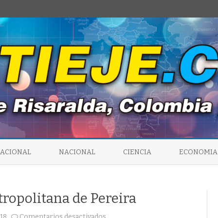
Saltar
al
NACIONAL
NACIONAL
CIENCIA
ECONOMIA
contenido
tropolitana de Pereira
en
18
Comentarios desactivados