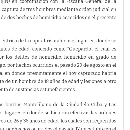
SIJIN) en coordinación con la Fiscalía General de la
la captura de tres hombres mediante orden judicial en
o de dos hechos de homicidio acaecidos en el presente
céntrica de la capital risaraldense, lugar en donde se
años de edad, conocido como “Guepardo”, el cual es
por los delitos de homicidio, homicidio en grado de
ego, por hechos ocurridos el pasado 29 de agosto en el
ba, en donde presuntamente el hoy capturado habría
e de un hombre de 18 años de edad y lesiones a otro
enta de sustancias estupefacientes.
os barrios Montelibano de la Ciudadela Cuba y Las
, lugares en donde se hicieron efectivas las órdenes
s de 26 y 36 años de edad, los cuales son requeridos
idio, por hechos ocurridos el pasado 17 de octubre en el