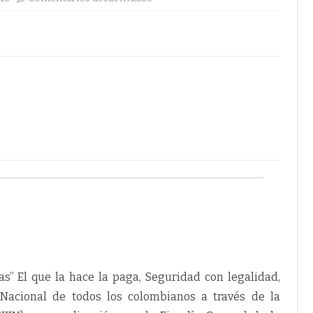
Breves
de
la
Policía
Metropolitana
de
Pereira
as” El que la hace la paga, Seguridad con legalidad,
a Nacional de todos los colombianos a través de la