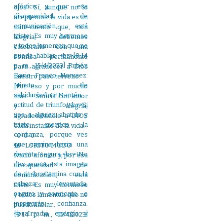
ojos”. Sí, aunque no lo
aceptemos: la vida es un
mini-cuento que, con
alegría, debemos
celebrarlo con una
sonrisa permanente
para agradecer a Dios
nuestro paso terreno.
¡Por eso y por mucho
más…! Sonría con amor
y alegría,
agradeciéndole a DIOS
cada instante de la vida.
-0-0-0-
16- LORITO MUDO
Nació afónico y, por esa
discapacidad de
comunicación, está
triste. Es muy hermoso
y todos lamentan que no
pueda hablar…
[8:14 p. m., 15/4/2023]