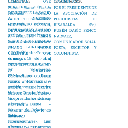
17 abril, 2023
23 octubre, 2020
Rubén Dario Franco
POR EL PRESIDENTE DE
Narvaez: AMADO
LA ASOCIACIÓN DE
PADRE CELESTIAL: OYE
PERIODISTAS DE
NUESTRA SÚPLICA,
RISARALDA /Pri),
DEVUÉLVELE LA SALUD
RUBÉN DARÍO FRNCO
A NUESTRO Rubén
NARVAEZ,
Dario Franco Narvaez:
COMUNICADOR SOIAL,
AMADO PADRE
POETA, ESCRITOR Y
CELESTIAL: OYE
COLUMNISTA
NUESTRA SÚPLICA,
DEVUÉLVELE LA SALUD
A NUESTRO
COMPAÑERO OTONIEL
PARRA ARIAS. SÁNALO
SEÑOR, PERMÍTENOS
SEGUIR DISFRUTANDO
DE SU BONDADOSA
COMPAÑÍA.
Pereira, domingo 16 de
abril 2023.
PERIODISTAS DE
RISARALDA PRI