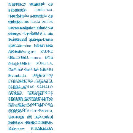
Narvaez: Minuto de
sabiduría
!Mantén actitud de
triunfo!
Si ves a alguien abatido y
triste, pierdes la
confianza, porque ves
que camina hacia una
derrota segura.
!No des nunca esta
imagen de ti!
Camina con la cabeza
levantada, seguro y
sonriente; e inspirarás
confianza.
Irradia energía y
entusiasmo hasta en los
movimientos de tu
cuerpo.
[10:40 a. m., 16/4/2023]
Rubén Dario Franco
Narvaez: AMADO