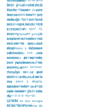
Actividades-.
[8:14 p. m., 15/4/2023]
Rubén Dario Franco
Narvaez: Para hoy
domingo 16 de abril
2023, SEGUNDOS DE
REFLEXIÓN:
Doy gracias porque
amanecí de nuevo. He
vencido la oscuridad.
Estoy vivo y caminaré
saboreando cada
momento de mi vida,
con pensamientos de
amor y paz.
Domingo 16 de abril
2023- Día Mundial de la
Voz
Durante este mes un
mini-cuento por cada
día.
La vida se nos escapa
en un “Abril y cerrar de