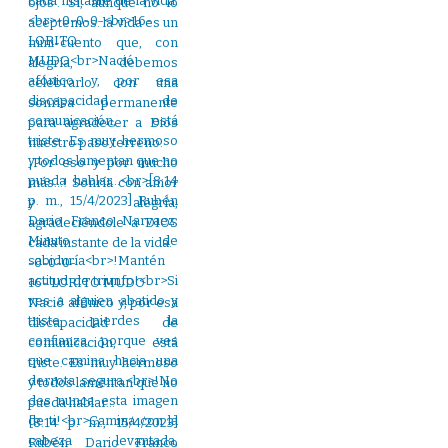
ojos”. Sí, aunque no lo
aceptemos: la vida es un
mini-cuento que, con
alegría, debemos
celebrarlo con una
sonrisa permanente
para agradecer a Dios
nuestro paso terreno.
¡Por eso y por mucho
más…! Sonría con amor
y alegría,
agradeciéndole a DIOS
cada instante de la vida.
-0-0-0-
16- LORITO MUDO
Nació afónico y, por esa
discapacidad de
comunicación, está
triste. Es muy hermoso
y todos lamentan que no
pueda hablar…
[8:14 p. m., 15/4/2023]
Rubén Dario Franco