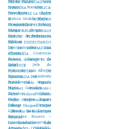
PADRE CELESTIAL: OYE
NUESTRA SÚPLICA,
DEVUÉLVELE LA SALUD
A NUESTRO
COMPAÑERO OTONIEL
PARRA ARIAS. SÁNALO
SEÑOR, PERMÍTENOS
SEGUIR DISFRUTANDO
DE SU BONDADOSA
COMPAÑÍA.
Pereira, domingo 16 de
abril 2023.
PERIODISTAS DE
RISARALDA PRI
Rubén Darío Franco
Narváez –Presidente-;
Padre Nelson Giraldo
Mejía –Vicepresidente-;
Johnny Vásquez Duque
–Director de Relaciones
Públicas
Internacionales-; Luis
Alberto Contreras