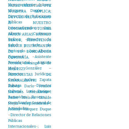
PADRE CELESTIAL: OYE
NUESTRA SÚPLICA,
DEVUÉLVELE LA SALUD
A NUESTRO
COMPAÑERO OTONIEL
PARRA ARIAS. SÁNALO
SEÑOR, PERMÍTENOS
SEGUIR DISFRUTANDO
DE SU BONDADOSA
COMPAÑÍA.
Pereira, domingo 16 de
abril 2023.
PERIODISTAS DE
RISARALDA PRI
Rubén Darío Franco
Narváez –Presidente-;
Padre Nelson Giraldo
Mejía –Vicepresidente-;
Johnny Vásquez Duque
–Director de Relaciones
Públicas
Internacionales-; Luis