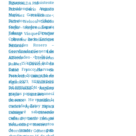
RISARALDA PRI
Rubén Darío Franco
Narváez –Presidente-;
Padre Nelson Giraldo
Mejía –Vicepresidente-;
Johnny Vásquez Duque
–Director de Relaciones
Públicas
Internacionales-; Luis
Alberto Contreras
Suárez –Director de
Salud y Jefe de
Protocolo-; Luis Alberto
Figueroa –Asistente
Presidencial-; Augusto
Mejía González –
Director Jurídico-;
Carlos Aydee Zapata
Zuluaga –Director
Cultural-, Lucio Enrique
Benavides Rosero –
Coordinador General de