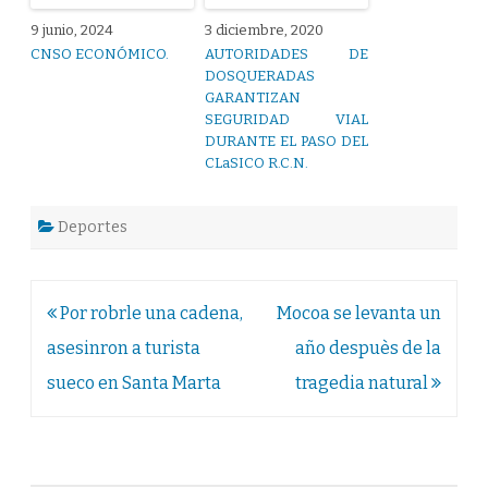
9 junio, 2024
3 diciembre, 2020
CNSO ECONÓMICO.
AUTORIDADES DE
DOSQUERADAS
GARANTIZAN
SEGURIDAD VIAL
DURANTE EL PASO DEL
CLaSICO R.C.N.
Deportes
Navegación
Por robrle una cadena,
Mocoa se levanta un
de
asesinron a turista
año despuès de la
entradas
sueco en Santa Marta
tragedia natural