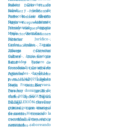
Rubén Darío Franco
Narváez –Presidente-;
Padre Nelson Giraldo
Mejía –Vicepresidente-;
Johnny Vásquez Duque
–Director de Relaciones
Públicas
Internacionales-; Luis
Alberto Contreras
Suárez –Director de
Salud y Jefe de
Protocolo-; Luis Alberto
Figueroa –Asistente
Presidencial-; Augusto
Mejía González –
Director Jurídico-;
Carlos Aydee Zapata
Zuluaga –Director
Cultural-, Lucio Enrique
Benavides Rosero –
Coordinador General de
Actividades-.