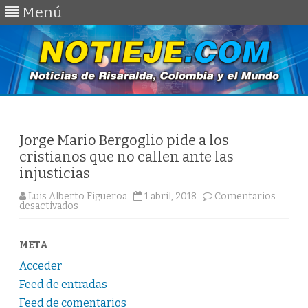
Menú
Saltar
al
contenido
Jorge Mario Bergoglio pide a los
cristianos que no callen ante las
injusticias
Luis Alberto Figueroa
1 abril, 2018
Comentarios
en
desactivados
Jorge
Mario
Bergoglio
pide
META
a
los
Acceder
cristianos
que
Feed de entradas
no
callen
Feed de comentarios