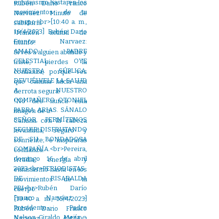
Rubén Dario Franco
Narvaez: Minuto de
sabiduría
!Mantén actitud de
triunfo!
Si ves a alguien abatido y
triste, pierdes la
confianza, porque ves
que camina hacia una
derrota segura.
!No des nunca esta
imagen de ti!
Camina con la cabeza
levantada, seguro y
sonriente; e inspirarás
confianza.
Irradia energía y
entusiasmo hasta en los
movimientos de tu
cuerpo.
[10:40 a. m., 16/4/2023]
Rubén Dario Franco
Narvaez: AMADO