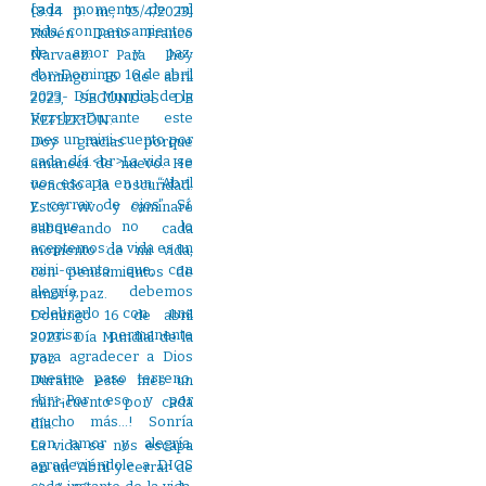
[8:14 p. m., 15/4/2023]
Rubén Dario Franco
Narvaez: Para hoy
domingo 16 de abril
2023, SEGUNDOS DE
REFLEXIÓN:
Doy gracias porque
amanecí de nuevo. He
vencido la oscuridad.
Estoy vivo y caminaré
saboreando cada
momento de mi vida,
con pensamientos de
amor y paz.
Domingo 16 de abril
2023- Día Mundial de la
Voz
Durante este mes un
mini-cuento por cada
día.
La vida se nos escapa
en un “Abril y cerrar de