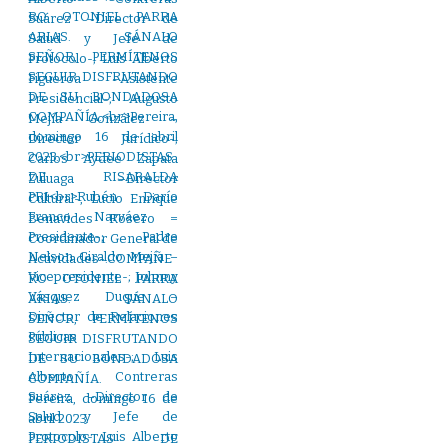
Suárez –Director de
Salud y Jefe de
Protocolo-; Luis Alberto
Figueroa –Asistente
Presidencial-; Augusto
Mejía González –
Director Jurídico-;
Carlos Aydee Zapata
Zuluaga –Director
Cultural-, Lucio Enrique
Benavides Rosero –
Coordinador General de
Actividades-.COMPAÑE
RO OTONIEL PARRA
ARIAS. SÁNALO
SEÑOR, PERMÍTENOS
SEGUIR DISFRUTANDO
DE SU BONDADOSA
COMPAÑÍA.
Pereira, domingo 16 de
abril 2023.
PERIODISTAS DE