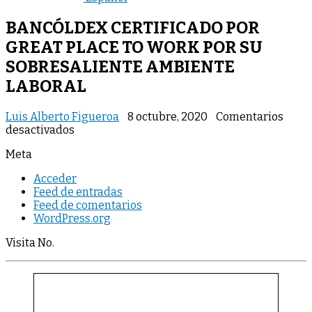
BANCÓLDEX CERTIFICADO POR
GREAT PLACE TO WORK POR SU
SOBRESALIENTE AMBIENTE
LABORAL
Luis Alberto Figueroa
8 octubre, 2020
Comentarios
en
desactivados
BANCÓLDEX
Meta
CERTIFICADO
POR
Acceder
GREAT
Feed de entradas
PLACE
Feed de comentarios
TO
WordPress.org
WORK
POR
Visita No.
SU
SOBRESALIENTE
AMBIENTE
LABORAL