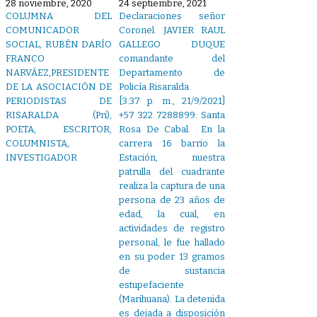
28 noviembre, 2020
24 septiembre, 2021
COLUMNA DEL
Declaraciones señor
COMUNICADOR
Coronel. JAVIER RAUL
SOCIAL, RUBÉN DARÍO
GALLEGO DUQUE
FRANCO
comandante del
NARVÁEZ,PRESIDENTE
Departamento de
DE LA ASOCIACIÓN DE
Policía Risaralda
PERIODISTAS DE
[3:37 p. m., 21/9/2021]
RISARALDA (Pri),
+57 322 7288899: Santa
POETA, ESCRITOR,
Rosa De Cabal. En la
COLUMNISTA,
carrera 16 barrio la
INVESTIGADOR
Estación, nuestra
patrulla del cuadrante
realiza la captura de una
persona de 23 años de
edad, la cual, en
actividades de registro
personal, le fue hallado
en su poder 13 gramos
de sustancia
estupefaciente
(Marihuana). La detenida
es dejada a disposición