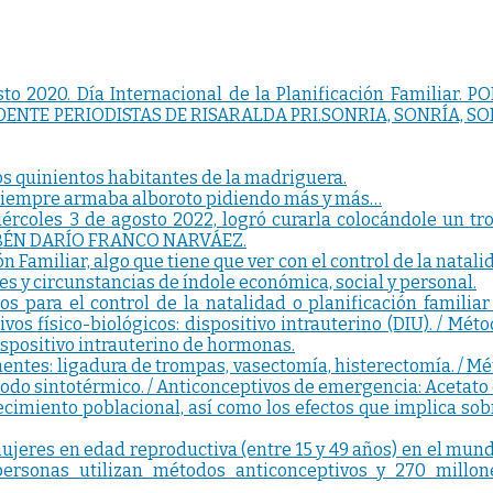
sto 2020. Día Internacional de la Planificación Famili
DENTE PERIODISTAS DE RISARALDA PRI.SONRIA, SONRÍA, 
los quinientos habitantes de la madriguera.
, siempre armaba alboroto pidiendo más y más…
iércoles 3 de agosto 2022, logró curarla colocándole un tr
 RUBÉN DARÍO FRANCO NARVÁEZ.
ción Familiar, algo que tiene que ver con el control de la nat
s y circunstancias de índole económica, social y personal.
 para el control de la natalidad o planificación familiar 
os físico-biológicos: dispositivo intrauterino (DIU). / Méto
spositivo intrauterino de hormonas.
ntes: ligadura de trompas, vasectomía, histerectomía. / M
do sintotérmico. / Anticonceptivos de emergencia: Acetato d
 crecimiento poblacional, así como los efectos que implica 
ujeres en edad reproductiva (entre 15 y 49 años) en el mundo
e personas utilizan métodos anticonceptivos y 270 mill