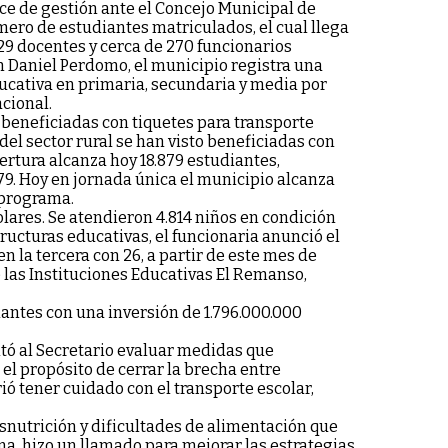
ce de gestión ante el Concejo Municipal de
úmero de estudiantes matriculados, el cual llega
829 docentes y cerca de 270 funcionarios
n Daniel Perdomo, el municipio registra una
ucativa en primaria, secundaria y media por
cional.
 beneficiadas con tiquetes para transporte
 del sector rural se han visto beneficiadas con
bertura alcanza hoy 18.879 estudiantes,
279. Hoy en jornada única el municipio alcanza
 programa.
olares. Se atendieron 4.814 niños en condición
ructuras educativas, el funcionaria anunció el
en la tercera con 26, a partir de este mes de
de las Instituciones Educativas El Remanso,
antes con una inversión de 1.796.000.000
itó al Secretario evaluar medidas que
el propósito de cerrar la brecha entre
rió tener cuidado con el transporte escolar,
snutrición y dificultades de alimentación que
ma, hizo un llamado para mejorar las estrategias