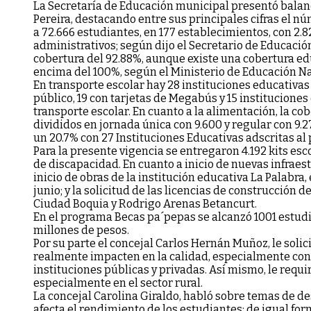
La Secretaría de Educación municipal presentó balan
Pereira, destacando entre sus principales cifras el n
a 72.666 estudiantes, en 177 establecimientos, con 2.
administrativos; según dijo el Secretario de Educació
cobertura del 92.88%, aunque existe una cobertura ed
encima del 100%, según el Ministerio de Educación Na
En transporte escolar hay 28 instituciones educativas
público, 19 con tarjetas de Megabús y 15 instituciones
transporte escolar. En cuanto a la alimentación, la co
divididos en jornada única con 9.600 y regular con 9.
un 20.7% con 27 Instituciones Educativas adscritas al
Para la presente vigencia se entregaron 4.192 kits esc
de discapacidad. En cuanto a inicio de nuevas infraest
inicio de obras de la institución educativa La Palabra, 
junio; y la solicitud de las licencias de construcción 
Ciudad Boquia y Rodrigo Arenas Betancurt.
En el programa Becas pa´pepas se alcanzó 1001 estudi
millones de pesos.
Por su parte el concejal Carlos Hernán Muñoz, le solic
realmente impacten en la calidad, especialmente con 
instituciones públicas y privadas. Así mismo, le requi
especialmente en el sector rural.
La concejal Carolina Giraldo, habló sobre temas de de
afecta el rendimiento de los estudiantes; de igual for