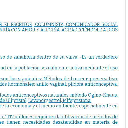
ar. POR EL ESCRITOR, COLUMNISTA, COMUNICADOR SOCIAL
SONRÍA CON AMOR Y ALEGRÍA, AGRADECIÉNDOLE A DIOS
ozo de zanahoria dentro de su vulva. -Es un verdadero
alidad en la población sexualmente activa mediante el uso
son los siguientes: Métodos de barrera: preservativo,
dos hormonales: anillo vaginal, píldora anticonceptiva,
étodos anticonceptivos naturales: método Ogino-Knaus,
e Ulipristal, Levonorgestrel, Mifepristona.
sobre la economía y el medio ambiente, especialmente en
, 1.112 millones requieren la utilización de métodos de
ones tienen necesidades desatendidas en materia de