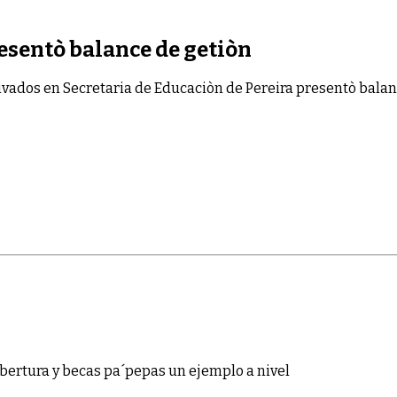
esentò balance de getiòn
ivados
en Secretaria de Educaciòn de Pereira presentò balan
b
e
r
t
u
r
a
y
b
e
ca
s
p
a
´
p
e
p
a
s
u
n
e
j
e
m
p
l
o
a
n
i
ve
l