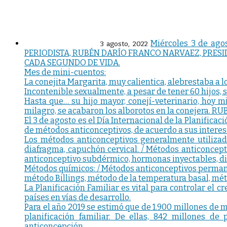
Miércoles 3 de ago
3 agosto, 2022
PERIODISTA, RUBÉN DARÍO FRANCO NARVAEZ, PRESI
CADA SEGUNDO DE VIDA.
Mes de mini-cuentos:
La conejita Margarita, muy calientica, alebrestaba a 
Incontenible sexualmente, a pesar de tener 60 hijos
Hasta que… su hijo mayor, conejí-veterinario, hoy m
milagro, se acabaron los alborotos en la conejera.
El 3 de agosto es el Día Internacional de la Planifica
de métodos anticonceptivos, de acuerdo a sus interese
Los métodos anticonceptivos generalmente utilizados
diafragma, capuchón cervical. / Métodos anticonceptiv
anticonceptivo subdérmico, hormonas inyectables, di
Métodos químicos: / Métodos anticonceptivos permane
método Billings, método de la temperatura basal, méto
La Planificación Familiar es vital para controlar el
países en vías de desarrollo.
Para el año 2019 se estimó que de 1.900 millones de m
planificación familiar. De ellas, 842 millones d
anticoncepción