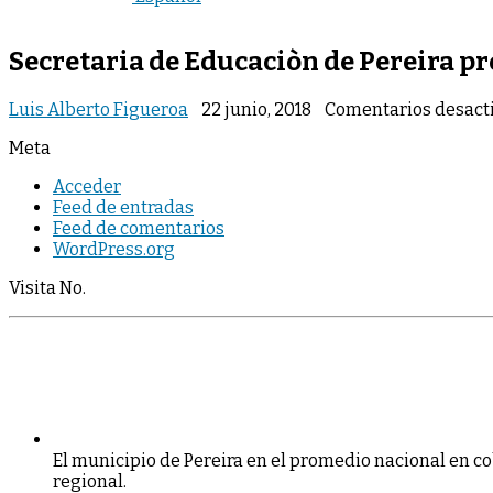
Secretaria de Educaciòn de Pereira pr
Luis Alberto Figueroa
22 junio, 2018
Comentarios desact
Meta
Acceder
Feed de entradas
Feed de comentarios
WordPress.org
Visita No.
E
l
m
u
n
i
ci
p
i
o
d
e
P
e
r
e
i
r
a
e
n
e
l
p
r
o
m
e
d
i
o
n
a
ci
o
n
a
l
e
n
co
r
e
g
i
o
n
a
l
.