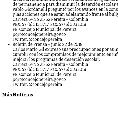
de permanencia para disminuir la deserción escolar e
Pablo Giordanelli preguntó por los avances en la con
y las acciones que se están adelantando frente al bull
Carrera 6ª No 21-62 Pereira – Colombia
PBX: 57 (6) 315 3717, Fax: 57 (6) 333 1018
FB: Concejo Municipal de Pereira
pqr@concejopereira.gov.co
Twitter: @concejopereira
Boletín de Prensa – junio 22 de 2018
Carlos Mario Gil expresó sus preocupaciones por aume
cumplir con los compromisos de mejoramiento en infra
mejorar los programas de deserción escolar.
Carrera 6ª No 21-62 Pereira – Colombia
PBX: 57 (6) 315 3717, Fax: 57 (6) 333 1018
FB: Concejo Municipal de Pereira
pqr@concejopereira.gov.co
Twitter: @concejopereira
Más Noticias