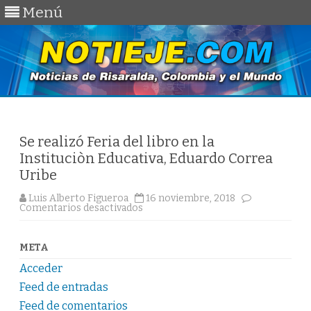
Menú
Saltar
al
contenido
Se realizó Feria del libro en la
Instituciòn Educativa, Eduardo Correa
Uribe
Luis Alberto Figueroa
16 noviembre, 2018
en
Comentarios desactivados
Se
realizó
Feria
del
META
libro
en
Acceder
la
Instituciòn
Feed de entradas
Educativa,
Eduardo
Feed de comentarios