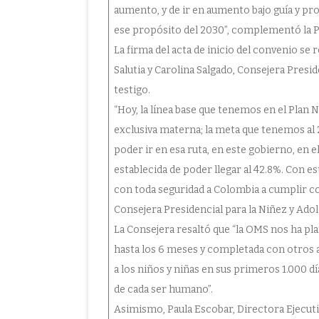
aumento, y de ir en aumento bajo guía y p
ese propósito del 2030”, complementó la P
La firma del acta de inicio del convenio se
Salutia y Carolina Salgado, Consejera Presid
testigo.
“Hoy, la línea base que tenemos en el Plan N
exclusiva materna; la meta que tenemos al
poder ir en esa ruta, en este gobierno, en 
establecida de poder llegar al 42.8%. Con e
con toda seguridad a Colombia a cumplir co
Consejera Presidencial para la Niñez y Adol
La Consejera resaltó que “la OMS nos ha pl
hasta los 6 meses y completada con otros al
a los niños y niñas en sus primeros 1.000 día
de cada ser humano”.
Asimismo, Paula Escobar, Directora Ejecuti