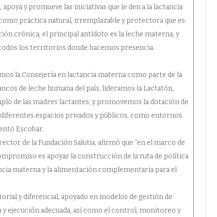
apoya y promueve las iniciativas que le den a la lactancia
 como práctica natural, irremplazable y protectora que es.
ión crónica, el principal antídoto es la leche materna, y
todos los territorios donde hacemos presencia.
mos la Consejería en lactancia materna como parte de la
ncos de leche humana del país, lideramos la Lactatón,
mplo de las madres lactantes, y promovemos la dotación de
os diferentes espacios privados y públicos, como entornos
entó Escobar.
ector de la Fundación Salutia, afirmó que “en el marco de
compromiso es apoyar la construcción de la ruta de política
ancia materna y la alimentación complementaria para el
itorial y diferencial, apoyado en modelos de gestión de
n y ejecución adecuada, así como el control, monitoreo y