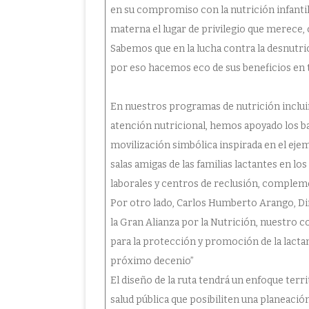
en su compromiso con la nutrición infantil, 
materna el lugar de privilegio que merece,
Sabemos que en la lucha contra la desnutric
por eso hacemos eco de sus beneficios en 
En nuestros programas de nutrición inclui
atención nutricional, hemos apoyado los ba
movilización simbólica inspirada en el eje
salas amigas de las familias lactantes en l
laborales y centros de reclusión, complem
Por otro lado, Carlos Humberto Arango, Dir
la Gran Alianza por la Nutrición, nuestro 
para la protección y promoción de la lact
próximo decenio”
El diseño de la ruta tendrá un enfoque terr
salud pública que posibiliten una planeació