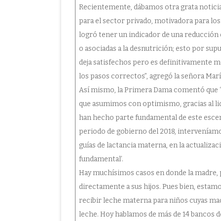
Recientemente, dábamos otra grata noticia,
para el sector privado, motivadora para lo
logró tener un indicador de una reducción
o asociadas a la desnutrición; esto por sup
deja satisfechos pero es definitivamente m
los pasos correctos”, agregó la señora María
Así mismo, la Primera Dama comentó que “es
que asumimos con optimismo, gracias al li
han hecho parte fundamental de este escena
periodo de gobierno del 2018, interveníamo
guías de lactancia materna, en la actualiza
fundamental’.
Hay muchísimos casos en donde la madre, p
directamente a sus hijos. Pues bien, estam
recibir leche materna para niños cuyas ma
leche. Hoy hablamos de más de 14 bancos de