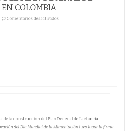
 EN COLOMBIA
en
Comentarios desactivados
SE
FIRMA
CONVENIO
PARA
FIJAR
LA
HOJA
DE
RUTA
DE
LA
CONSTRUCCIÓN
DEL
PLAN
DECENAL
DE
LACTANCIA
MATERNA
EN
COLOMBIA
uta de la construcción del Plan Decenal de Lactancia
bración del Día Mundial de la Alimentación tuvo lugar la firma