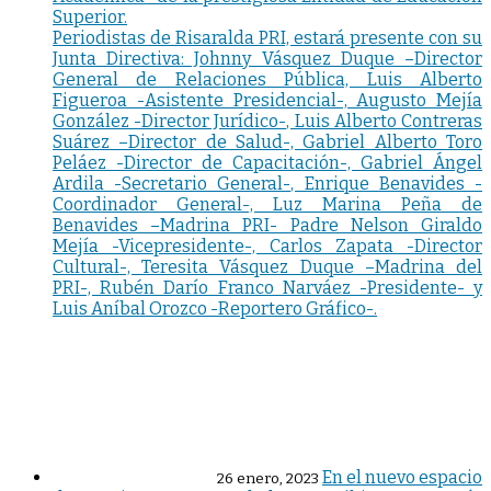
Superior.
Periodistas de Risaralda PRI, estará presente con su
Junta Directiva: Johnny Vásquez Duque –Director
General de Relaciones Pública, Luis Alberto
Figueroa -Asistente Presidencial-, Augusto Mejía
González -Director Jurídico-, Luis Alberto Contreras
Suárez –Director de Salud-, Gabriel Alberto Toro
Peláez -Director de Capacitación-, Gabriel Ángel
Ardila -Secretario General-, Enrique Benavides -
Coordinador General-, Luz Marina Peña de
Benavides –Madrina PRI- Padre Nelson Giraldo
Mejía -Vicepresidente-, Carlos Zapata -Director
Cultural-, Teresita Vásquez Duque –Madrina del
PRI-, Rubén Darío Franco Narváez -Presidente- y
Luis Aníbal Orozco -Reportero Gráfico-.
En el nuevo espacio
26 enero, 2023