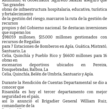
Asimismo, el Gobernador Sigifredo Salazar aseguró que
“las grandes
obras de infraestructura hospitalaria, educativa, turística
y fortalecimiento
de la gestión del riesgo, marcaron la ruta de la gestión de
recursos
propios y del Gobierno nacional. Se destacan inversiones
que superan los
$98.059 millones. $15.000 millones gestionados con
recursos de Regalías
para 7 Estaciones de Bomberos en Apía, Guática, Mistrató,
Santuario, La
Celia, Quinchía y Pueblo Rico y $6600 millones para 16
obras en
escenarios deportivos ubicados en Pereira,
Dosquebradas, Balboa, La
Celia, Quinchía, Belén de Umbría, Santuario y Apía.
Durante la Rendición de Cuentas Departamental se dio a
conocer que
Risaralda es hoy el tercer departamento con mejor
seguridad en el país,
así lo anunció el Brigadier General William Ruiz,
comandante de la