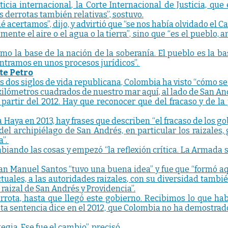
cia internacional, la Corte Internacional de Justicia, que
derrotas también relativas”, sostuvo.
 acertamos”, dijo, y advirtió que “se nos había olvidado el Ca
te el aire o el agua o la tierra”, sino que “es el pueblo, a
mo la base de la nación de la soberanía. El pueblo es la ba
ntramos en unos procesos jurídicos”.
te Petro
os dos siglos de vida republicana, Colombia ha visto “cómo se 
ómetros cuadrados de nuestro mar aquí, al lado de San Andr
a partir del 2012. Hay que reconocer que del fracaso y de 
a Haya en 2013, hay frases que describen “el fracaso de los g
el archipiélago de San Andrés, en particular los raizales
a”.
biando las cosas y empezó “la reflexión crítica. La Armada s
an Manuel Santos “tuvo una buena idea” y fue que “formó aqu
ectuales, a las autoridades raizales, con su diversidad tam
raizal de San Andrés y Providencia”.
rrota, hasta que llegó este gobierno. Recibimos lo que ha
sta sentencia dice en el 2012, que Colombia no ha demostrad
egia. Ese fue el cambio”, precisó.