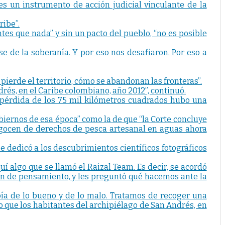
 es un instrumento de acción judicial vinculante de la
ribe”.
ntes que nada” y sin un pacto del pueblo, “no es posible
se de la soberanía. Y por eso nos desafiaron. Por eso a
pierde el territorio, cómo se abandonan las fronteras”.
és, en el Caribe colombiano, año 2012”, continuó.
la pérdida de los 75 mil kilómetros cuadrados hubo una
obiernos de esa época” como la de que “la Corte concluye
, gocen de derechos de pesca artesanal en aguas ahora
e dedicó a los descubrimientos científicos fotográficos
í algo que se llamó el Raizal Team. Es decir, se acordó
bién de pensamiento, y les preguntó qué hacemos ante la
bía de lo bueno y de lo malo. Tratamos de recoger una
o que los habitantes del archipiélago de San Andrés, en