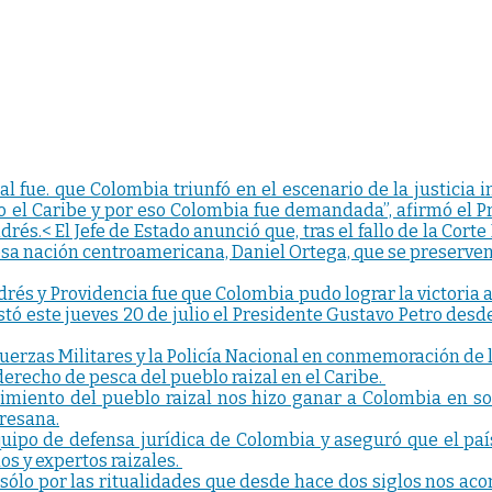
zal fue. que Colombia triunfó en el escenario de la justici
el Caribe y por eso Colombia fue demandada”, afirmó el Pr
és.< El Jefe de Estado anunció que, tras el fallo de la Corte
sa nación centroamericana, Daniel Ortega, que se preserven 
drés y Providencia fue que Colombia pudo lograr la victoria a
stó este jueves 20 de julio el Presidente Gustavo Petro des
 Fuerzas Militares y la Policía Nacional en conmemoración de 
erecho de pesca del pueblo raizal en el Caribe.
ocimiento del pueblo raizal nos hizo ganar a Colombia en 
dresana.
quipo de defensa jurídica de Colombia y aseguró que el pa
os y expertos raizales.
sólo por las ritualidades que desde hace dos siglos nos acom