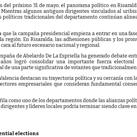
s del próximo 31 de mayo, el panorama político en Risara
. Mientras algunos antiguos dirigentes vinculados al uribi
es políticos tradicionales del departamento continúan alin
a que la campaña presidencial empieza a entrar en una fase 
la región. En Risaralda, las adhesiones públicas y los pron
cara al futuro escenario nacional y regional.
ampaña de Abelardo De La Espriella ha generado debate entr
 años logró consolidar una importante fuerza electoral
al de una parte significativa de votantes que tradicionalme
lencia destacan su trayectoria política y su cercanía con l
sectores empresariales que consideran fundamental conserv
fila como uno de los departamentos donde las alianzas polít
dirigentes y líderes locales podría terminar siendo clave en 
ential elections