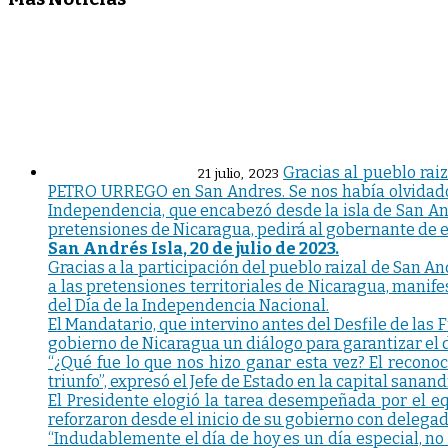
Gracias al pueblo rai
21 julio, 2023
PETRO URREGO en San Andres. Se nos había olvidado 
Independencia, que encabezó desde la isla de San Andr
pretensiones de Nicaragua, pedirá al gobernante de e
San Andrés Isla, 20 de julio de 2023.
Gracias a la participación del pueblo raizal de San An
a las pretensiones territoriales de Nicaragua, manife
del Día de la Independencia Nacional.
El Mandatario, que intervino antes del Desfile de las
gobierno de Nicaragua un diálogo para garantizar el d
“¿Qué fue lo que nos hizo ganar esta vez? El recon
triunfo”, expresó el Jefe de Estado en la capital sanan
El Presidente elogió la tarea desempeñada por el e
reforzaron desde el inicio de su gobierno con delegad
“Indudablemente el día de hoy es un día especial, no 