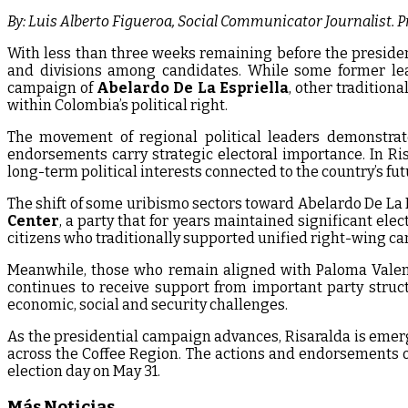
By: Luis Alberto Figueroa, Social Communicator Journalist. P
With less than three weeks remaining before the presidenti
and divisions among candidates. While some former le
campaign of
Abelardo De La Espriella
, other tradition
within Colombia’s political right.
The movement of regional political leaders demonstrate
endorsements carry strategic electoral importance. In Risar
long-term political interests connected to the country’s fut
The shift of some uribismo sectors toward Abelardo De La
Center
, a party that for years maintained significant el
citizens who traditionally supported unified right-wing ca
Meanwhile, those who remain aligned with Paloma Valenci
continues to receive support from important party struct
economic, social and security challenges.
As the presidential campaign advances, Risaralda is emerg
across the Coffee Region. The actions and endorsements of
election day on May 31.
Más Noticias