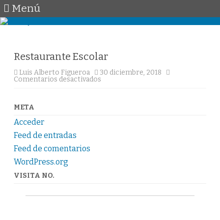
Menú
Saltar
al
contenido
Restaurante Escolar
Luis Alberto Figueroa
30 diciembre, 2018
en
Comentarios desactivados
Restaurante
Escolar
META
Acceder
Feed de entradas
Feed de comentarios
WordPress.org
VISITA NO.