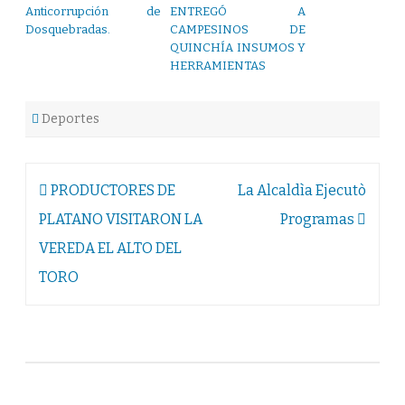
Anticorrupción de
ENTREGÓ A
Dosquebradas.
CAMPESINOS DE
QUINCHÍA INSUMOS Y
HERRAMIENTAS
Deportes
Navegación
PRODUCTORES DE
La Alcaldìa Ejecutò
de
PLATANO VISITARON LA
Programas
entradas
VEREDA EL ALTO DEL
TORO