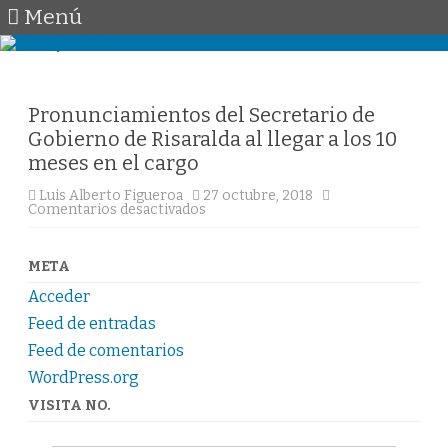
Menú
Saltar
al
contenido
Pronunciamientos del Secretario de
Gobierno de Risaralda al llegar a los 10
meses en el cargo
Luis Alberto Figueroa
27 octubre, 2018
en
Comentarios desactivados
Pronunciamientos
del
Secretario
de
META
Gobierno
de
Acceder
Risaralda
al
Feed de entradas
llegar
a
Feed de comentarios
los
WordPress.org
10
meses
en
VISITA NO.
el
cargo