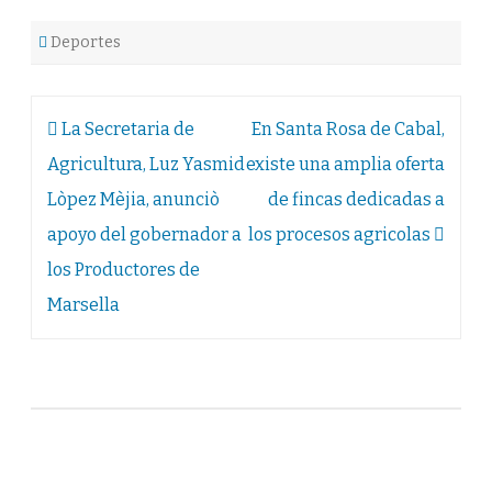
Deportes
Navegación
La Secretaria de
En Santa Rosa de Cabal,
de
Agricultura, Luz Yasmid
existe una amplia oferta
entradas
Lòpez Mèjia, anunciò
de fincas dedicadas a
apoyo del gobernador a
los procesos agricolas
los Productores de
Marsella