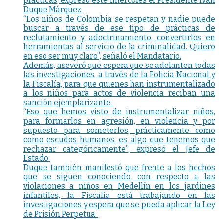
prácticas, expresó este miércoles el Presidente Iván
Duque Márquez.
“Los niños de Colombia se respetan y nadie puede
buscar a través de ese tipo de prácticas de
reclutamiento y adoctrinamiento, convertirlos en
herramientas al servicio de la criminalidad. Quiero
en eso ser muy claro”, señaló el Mandatario.
Además, aseveró que espera que se adelanten todas
las investigaciones, a través de la Policía Nacional y
la Fiscalía, para que quienes han instrumentalizado
a los niños para actos de violencia reciban una
sanción ejemplarizante.
“Eso que hemos visto de instrumentalizar niños,
para formarlos en agresión, en violencia y por
supuesto para someterlos, prácticamente como
como escudos humanos, es algo que tenemos que
rechazar categóricamente”, expresó el Jefe de
Estado.
Duque también manifestó que frente a los hechos
que se siguen conociendo, con respecto a las
violaciones a niños en Medellín en los jardines
infantiles, la Fiscalía está trabajando en las
investigaciones y espera que se pueda aplicar la Ley
de Prisión Perpetua.