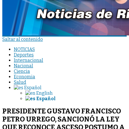
Saltar al contenido
NOTICIAS
Deportes
Internacional
Nacional
Ciencia
Economia
Salud
Español
English
Español
PRESIDENTE GUSTAVO FRANCISCO
PETRO URREGO, SANCIONÓ LA LEY
QUE RECONOCE ASCESO POSTUMO A