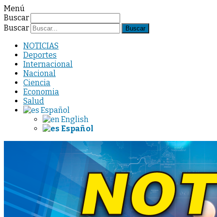
Menú
Buscar
Buscar
NOTICIAS
Deportes
Internacional
Nacional
Ciencia
Economia
Salud
Español
English
Español