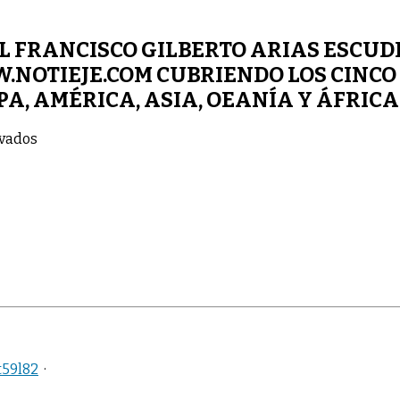
 FRANCISCO GILBERTO ARIAS ESCUDE
.NOTIEJE.COM CUBRIENDO LOS CINCO
A, AMÉRICA, ASIA, OEANÍA Y ÁFRICA
en
ivados
POR
EL
COLUMNISTA
INTERNACIONAL
FRANCISCO
GILBERTO
ARIAS
ESCUDERO
(
PADRE
PACHO
),
COLUMNISTA
t59l82
·
DEL
PERIÓDICO