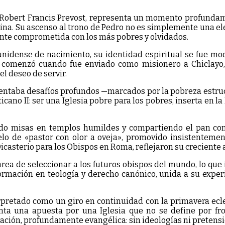
CIBERESPACIAL
WWW.NOTIEJE.COM
 Robert Francis Prevost, representa un momento profundamen
CUBRIENDO
ina. Su ascenso al trono de Pedro no es simplemente una elec
LOS
nte comprometida con los más pobres y olvidados.
CINCO
CONTINENTES
nidense de nacimiento, su identidad espiritual se fue mo
DEL
ú comenzó cuando fue enviado como misionero a Chiclayo, 
TERCER
el deseo de servir.
PLANETA
DEL
ntaba desafíos profundos —marcados por la pobreza estructur
SISTEMA
icano II: ser una Iglesia pobre para los pobres, inserta en l
SOLAR.
EUROPA,
ndo misas en templos humildes y compartiendo el pan con
AMÉRICA,
elo de «pastor con olor a oveja», promovido insistentemen
ASIA,
casterio para los Obispos en Roma, reflejaron su creciente 
OEANÍA
Y
area de seleccionar a los futuros obispos del mundo, lo que
ÁFRICA.
formación en teología y derecho canónico, unida a su exper
rpretado como un giro en continuidad con la primavera ecles
ta una apuesta por una Iglesia que no se define por fro
iación, profundamente evangélica: sin ideologías ni pretensi