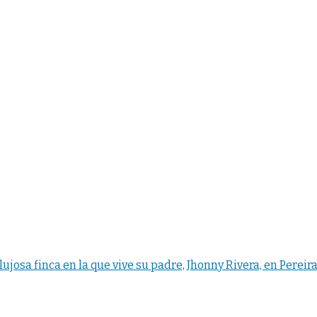
ujosa finca en la que vive su padre, Jhonny Rivera, en Pereir