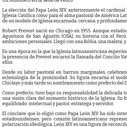
Un Misionero en la Sede de Pedro
La elección del Papa León XIV, anteriormente el cardenal
Iglesia Católica como para el alma pastoral de América Lat
de un modelo de Iglesia encarnada, cercana, y profundame
Robert Prevost nació en Chicago en 1955. Aunque estadou
Agustinos de San Agustín (OSA), su historia con el Per
ambiciones personales. Llegó con una Biblia, una maleta, y 
En una época en la que la Iglesia latinoamericana experime
la presencia de Prevost encarnó la llamada del Concilio Vat
ellos.
Desde su labor pastoral en barrios marginales, celebra
eclesiología de la proximidad. Su figura encarna el mod
Chiclayo y más tarde su nombramiento como prefecto del Di
Como prefecto, tuvo bajo su responsabilidad la delicada t
una visión clara del momento histórico de la Iglesia. Su 
equilibrado: intelectual y pastor, estratega y servidor.
El cónclave que lo eligió como Papa León XIV ha sido inte
estadounidenses, pero corazón latinoamericano represen
polarización ideológica, León XIV es una figura de reconcil