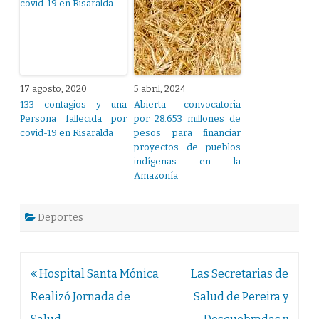
17 agosto, 2020
5 abril, 2024
133 contagios y una
Abierta convocatoria
Persona fallecida por
por 28.653 millones de
covid-19 en Risaralda
pesos para financiar
proyectos de pueblos
indígenas en la
Amazonía
Deportes
Navegación
Hospital Santa Mónica
Las Secretarias de
de
Realizó Jornada de
Salud de Pereira y
entradas