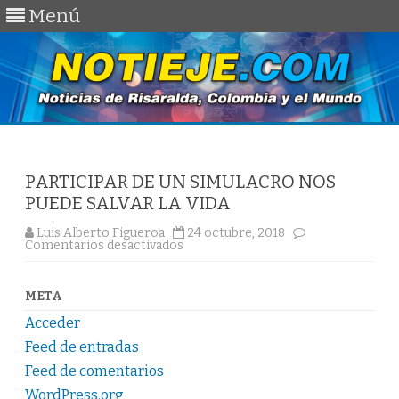
Menú
Saltar
al
contenido
PARTICIPAR DE UN SIMULACRO NOS
PUEDE SALVAR LA VIDA
Luis Alberto Figueroa
24 octubre, 2018
en
Comentarios desactivados
PARTICIPAR
DE
UN
SIMULACRO
META
NOS
PUEDE
Acceder
SALVAR
LA
Feed de entradas
VIDA
Feed de comentarios
WordPress.org