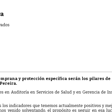
ra
en
vados
Nueva
Secretaria
de
Salud
para
Pereira
emprana y protección específica serán los pilares d
Pereira.
es en Auditoría en Servicios de Salud y en Gerencia de In
 los indicadores que tenemos actualmente positivos y mej
mos venido solventando, el propósito es seguir en esa l