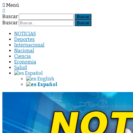
Menú
Buscar
Buscar
NOTICIAS
Deportes
Internacional
Nacional
Ciencia
Economia
Salud
Español
English
Español