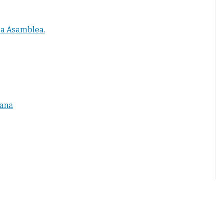
 la Asamblea.
ñana