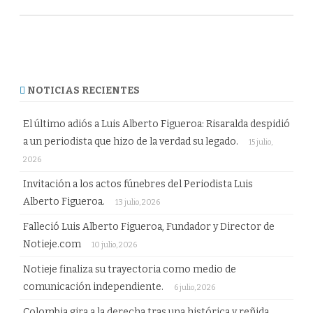
NOTICIAS RECIENTES
El último adiós a Luis Alberto Figueroa: Risaralda despidió
a un periodista que hizo de la verdad su legado.
15 julio,
2026
Invitación a los actos fúnebres del Periodista Luis
Alberto Figueroa.
13 julio, 2026
Falleció Luis Alberto Figueroa, Fundador y Director de
Notieje.com
10 julio, 2026
Notieje finaliza su trayectoria como medio de
comunicación independiente.
6 julio, 2026
Colombia gira a la derecha tras una histórica y reñida