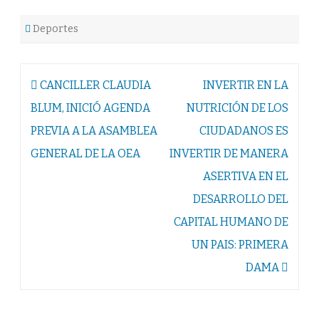
Deportes
Navegación
CANCILLER CLAUDIA
INVERTIR EN LA
de
BLUM, INICIÓ AGENDA
NUTRICIÓN DE LOS
entradas
PREVIA A LA ASAMBLEA
CIUDADANOS ES
GENERAL DE LA OEA
INVERTIR DE MANERA
ASERTIVA EN EL
DESARROLLO DEL
CAPITAL HUMANO DE
UN PAIS: PRIMERA
DAMA