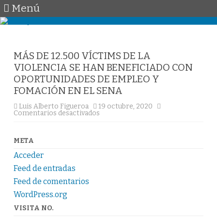
Menú
Saltar
al
contenido
MÁS DE 12.500 VÍCTIMS DE LA
VIOLENCIA SE HAN BENEFICIADO CON
OPORTUNIDADES DE EMPLEO Y
FOMACIÓN EN EL SENA
Luis Alberto Figueroa
19 octubre, 2020
en
Comentarios desactivados
MÁS
DE
12.500
VÍCTIMS
META
DE
LA
Acceder
VIOLENCIA
SE
Feed de entradas
HAN
BENEFICIADO
Feed de comentarios
CON
WordPress.org
OPORTUNIDADES
DE
EMPLEO
VISITA NO.
Y