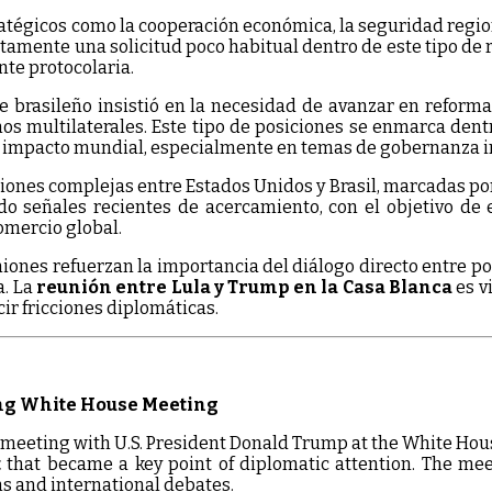
tégicos como la cooperación económica, la seguridad regiona
ctamente una solicitud poco habitual dentro de este tipo de 
te protocolaria.
e brasileño insistió en la necesidad de avanzar en reform
 multilaterales. Este tipo de posiciones se enmarca dentro 
e impacto mundial, especialmente en temas de gobernanza i
iones complejas entre Estados Unidos y Brasil, marcadas por
señales recientes de acercamiento, con el objetivo de est
omercio global.
uniones refuerzan la importancia del diálogo directo entre
a. La
reunión entre Lula y Trump en la Casa Blanca
es v
ir fricciones diplomáticas.
ing White House Meeting
al meeting with U.S. President Donald Trump at the White Hous
t
that became a key point of diplomatic attention. The me
s and international debates.