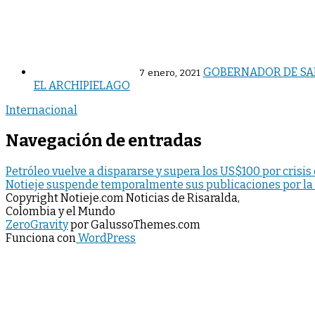
GOBERNADOR DE SAN
7 enero, 2021
EL ARCHIPIELAGO
Internacional
Navegación de entradas
Petróleo vuelve a dispararse y supera los US$100 por crisis
Notieje suspende temporalmente sus publicaciones por la 
Copyright Notieje.com Noticias de Risaralda,
Colombia y el Mundo
ZeroGravity
por GalussoThemes.com
Funciona con
WordPress