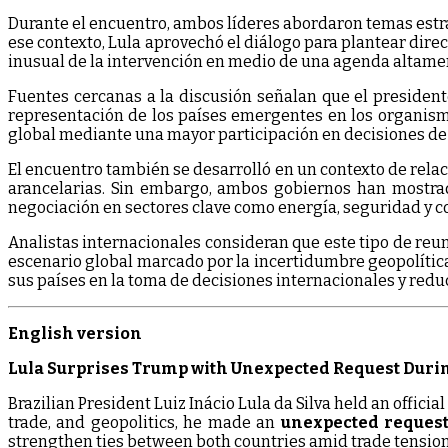
Durante el encuentro, ambos líderes abordaron temas estra
ese contexto, Lula aprovechó el diálogo para plantear dire
inusual de la intervención en medio de una agenda altamen
Fuentes cercanas a la discusión señalan que el president
representación de los países emergentes en los organismos
global mediante una mayor participación en decisiones d
El encuentro también se desarrolló en un contexto de relac
arancelarias. Sin embargo, ambos gobiernos han mostrado 
negociación en sectores clave como energía, seguridad y c
Analistas internacionales consideran que este tipo de re
escenario global marcado por la incertidumbre geopolític
sus países en la toma de decisiones internacionales y reduc
English version
Lula Surprises Trump with Unexpected Request Dur
Brazilian President Luiz Inácio Lula da Silva held an offici
trade, and geopolitics, he made an
unexpected reques
strengthen ties between both countries amid trade tension