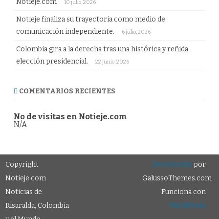
Notieje.com
10 julio, 2026
Notieje finaliza su trayectoria como medio de
comunicación independiente.
6 julio, 2026
Colombia gira a la derecha tras una histórica y reñida
elección presidencial.
22 junio, 2026
COMENTARIOS RECIENTES
No de visitas en Notieje.com
N/A
Copyright
ZeroGravity
por
Notieje.com
GalussoThemes.com
Noticias de
Funciona con
Risaralda, Colombia
WordPress