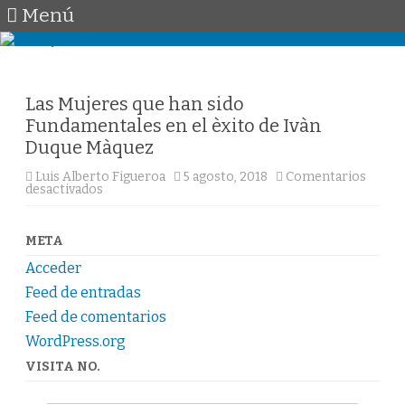
Menú
Saltar
al
contenido
Las Mujeres que han sido
Fundamentales en el èxito de Ivàn
Duque Màquez
Luis Alberto Figueroa
5 agosto, 2018
Comentarios
en
desactivados
Las
Mujeres
que
han
META
sido
Fundamentales
Acceder
en
el
Feed de entradas
èxito
de
Feed de comentarios
Ivàn
WordPress.org
Duque
Màquez
VISITA NO.