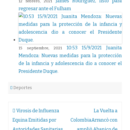
James Rodríguez, listo para
12 febrero, 2021
regresar ante el Fulham
10:53 15/9/2021 Juanita
15 septiembre, 2021
Mendoza: Nuevas medidas para la protección
de la infancia y adolescencia dio a conocer el
Presidente Duque.
Deportes
Navegación
Virosis de Influenza
La Vuelta a
de
Equina Emitidas por
ColombiaArrancò con
entradas
Autoridades Sanitarias
ampliò Abanico de