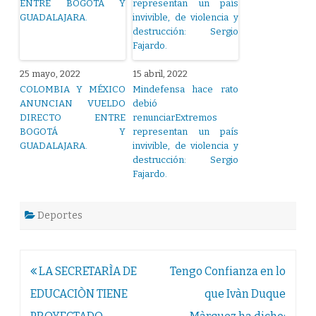
25 mayo, 2022
15 abril, 2022
COLOMBIA Y MÉXICO
Mindefensa hace rato
ANUNCIAN VUELDO
debió
DIRECTO ENTRE
renunciarExtremos
BOGOTÁ Y
representan un país
GUADALAJARA.
invivible, de violencia y
destrucción: Sergio
Fajardo.
Deportes
Navegación
LA SECRETARÌA DE
Tengo Confianza en lo
de
EDUCACIÒN TIENE
que Ivàn Duque
entradas