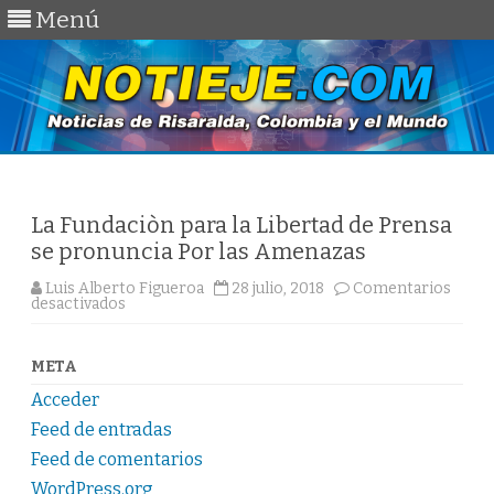
Menú
Saltar
al
contenido
La Fundaciòn para la Libertad de Prensa
se pronuncia Por las Amenazas
Luis Alberto Figueroa
28 julio, 2018
Comentarios
en
desactivados
La
Fundaciòn
para
la
META
Libertad
de
Acceder
Prensa
se
Feed de entradas
pronuncia
Por
Feed de comentarios
las
WordPress.org
Amenazas