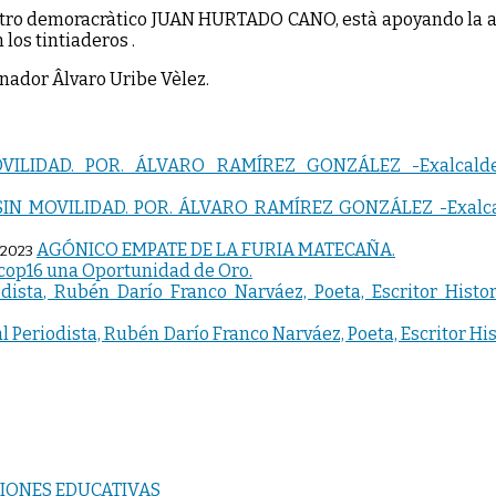
entro demoracràtico JUAN HURTADO CANO, està apoyando la a
 los tintiaderos .
enador Âlvaro Uribe Vèlez.
N MOVILIDAD. POR. ÁLVARO RAMÍREZ GONZÁLEZ -Exalcalde
AGÓNICO EMPATE DE LA FURIA MATECAÑA.
 2023
cop16 una Oportunidad de Oro.
l Periodista, Rubén Darío Franco Narváez, Poeta, Escritor H
CIONES EDUCATIVAS