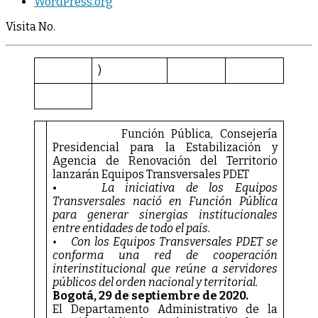
WordPress.org
ESTABILIZACIÓN
Y
Visita No.
AGENCIA
DE
RENOVACIÓN
)
DEL
TERRITORIO
LAZARÁN
EQUIPOS
TRANSVESALES
Función Pública, Consejería
PDET
Presidencial para la Estabilización y
Agencia de Renovación del Territorio
lanzarán Equipos Transversales PDET
•
La iniciativa de los Equipos
Transversales nació en Función Pública
para generar sinergias institucionales
entre entidades de todo el país.
• Con los Equipos Transversales PDET se
conforma una red de cooperación
interinstitucional que reúne a servidores
públicos del orden nacional y territorial.
Bogotá, 29 de septiembre de 2020.
El Departamento Administrativo de la