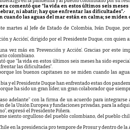
or liderazgo en la pandemia y al pueblo colombiano por su 
ra comentó que “la vida en estos últimos seis meses 
ebrar, ni abatir; hay que enfrentar las dificultades”.·
n cuando las aguas del mar están en calma; se miden 
 este martes al Jefe de Estado de Colombia, Iván Duque, po
nción y Acción’, dirigido por el Presidente Duque, con quien
 una vez más en ‘Prevención y Acción’. Gracias por este i
ario colombiano.
tó que “la vida en estos últimos seis meses ha sido especia
frentar las dificultades”.
e, porque los buenos capitanes no se miden cuando las ag
a y el Presidente Duque han enfrentado estas dos pandemias
porque ha sido un gran líder, un gran colaborador que siem
so adelante” con la firma de un acuerdo para integrarse a 
ón de la Unión Europea y fundaciones privadas, para la adqui
ano”, expresó el Presidente Piñera.
e siento orgulloso del pueblo colombiano, del pueblo chile
Chile en la presidencia pro tempore de Prosur y dentro de la A