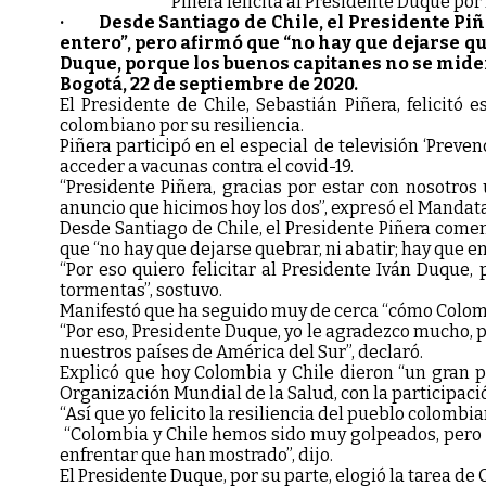
Piñera felicita al Presidente Duque p
· Desde Santiago de Chile, el Presidente Piñe
entero”, pero afirmó que “no hay que dejarse qu
Duque, porque los buenos capitanes no se mide
Bogotá, 22 de septiembre de 2020.
El Presidente de Chile, Sebastián Piñera, felicitó
colombiano por su resiliencia.
Piñera participó en el especial de televisión ‘Preve
acceder a vacunas contra el covid-19.
“Presidente Piñera, gracias por estar con nosotros
anuncio que hicimos hoy los dos”, expresó el Mandat
Desde Santiago de Chile, el Presidente Piñera comen
que “no hay que dejarse quebrar, ni abatir; hay que en
“Por eso quiero felicitar al Presidente Iván Duqu
tormentas”, sostuvo.
Manifestó que ha seguido muy de cerca “cómo Colombi
“Por eso, Presidente Duque, yo le agradezco mucho, 
nuestros países de América del Sur”, declaró.
Explicó que hoy Colombia y Chile dieron “un gran pa
Organización Mundial de la Salud, con la participaci
“Así que yo felicito la resiliencia del pueblo colombi
“Colombia y Chile hemos sido muy golpeados, pero m
enfrentar que han mostrado”, dijo.
El Presidente Duque, por su parte, elogió la tarea de 