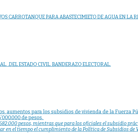
OS CARROTANQUE PARA ABASTECIMIETO DE AGUA EN LA R
L. .DEL ESTADO CIVIL. BANDERAZO ELECTORAL.
os. aumentos para los subsidios de vivienda de la Fuerza Pú
6’000.000 de pesos.
de 682.000 pesos, mientras que para los oficiales el subsidio p
r en el tiempo el cumplimiento de la Política de Subsidios de V