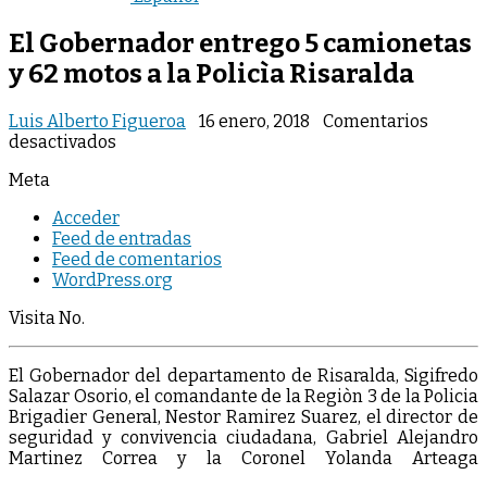
El Gobernador entrego 5 camionetas
y 62 motos a la Policìa Risaralda
Luis Alberto Figueroa
16 enero, 2018
Comentarios
en
desactivados
El
Meta
Gobernador
entrego
Acceder
5
Feed de entradas
camionetas
Feed de comentarios
y
WordPress.org
62
motos
Visita No.
a
la
Policìa
El Gobernador del departamento de Risaralda, Sigifredo
Risaralda
Salazar Osorio, el comandante de la Regiòn 3 de la Policia
Brigadier General, Nestor Ramirez Suarez, el director de
seguridad y convivencia ciudadana, Gabriel Alejandro
Martinez Correa y la Coronel Yolanda Arteaga