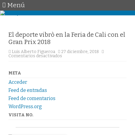
Menú
Saltar
al
contenido
El deporte vibrò en la Feria de Cali con el
Gran Prix 2018
Luis Alberto Figueroa
27 diciembre, 2018
en
Comentarios desactivados
El
deporte
vibrò
en
META
la
Feria
Acceder
de
Cali
Feed de entradas
con
el
Feed de comentarios
Gran
WordPress.org
Prix
2018
VISITA NO.