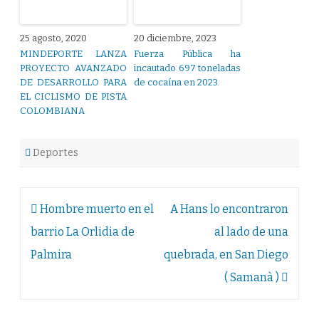
25 agosto, 2020
20 diciembre, 2023
MINDEPORTE LANZA
Fuerza Pública ha
PROYECTO AVANZADO
incautado 697 toneladas
DE DESARROLLO PARA
de cocaína en 2023.
EL CICLISMO DE PISTA
COLOMBIANA
Deportes
Navegación
Hombre muerto en el
A Hans lo encontraron
de
barrio La Orlidia de
al lado de una
entradas
Palmira
quebrada, en San Diego
( Samanà )