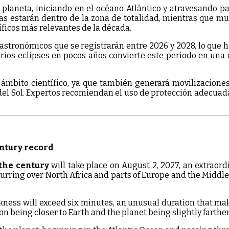
 planeta, iniciando en el océano Atlántico y atravesando p
onas estarán dentro de la zona de totalidad, mientras que 
ficos más relevantes de la década.
astronómicos que se registrarán entre 2026 y 2028, lo que h
arios eclipses en pocos años convierte este periodo en una 
 ámbito científico, ya que también generará movilizacione
del Sol. Expertos recomiendan el uso de protección adecuada
entury record
 the century
will take place on August 2, 2027, an extraord
ing over North Africa and parts of Europe and the Middle Ea
rkness will exceed six minutes, an unusual duration that make
n being closer to Earth and the planet being slightly farther