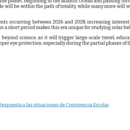
of the planet, beginning in the Atlantic Ocean and passing th
 will be within the path of totality, while many more will wi
events occurring between 2026 and 2028, increasing interes
n a short period makes this era unique for studying solar be
beyond science, as it will trigger large-scale travel, educ
er eye protection, especially during the partial phases of t
espuesta a las situaciones de Convivencia Escolar