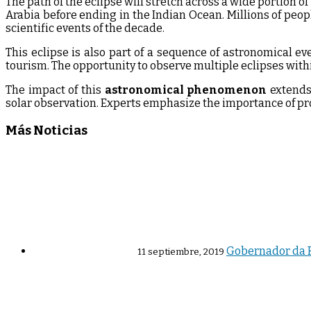
The path of the eclipse will stretch across a wide portion 
Arabia before ending in the Indian Ocean. Millions of people
scientific events of the decade.
This eclipse is also part of a sequence of astronomical 
tourism. The opportunity to observe multiple eclipses withi
The impact of this
astronomical phenomenon
extends 
solar observation. Experts emphasize the importance of prop
Más Noticias
Gobernador da R
11 septiembre, 2019