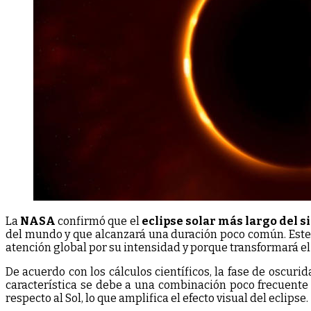
La
NASA
confirmó que el
eclipse solar más largo del s
del mundo y que alcanzará una duración poco común. Este e
atención global por su intensidad y porque transformará el
De acuerdo con los cálculos científicos, la fase de oscuri
característica se debe a una combinación poco frecuente d
respecto al Sol, lo que amplifica el efecto visual del eclipse.