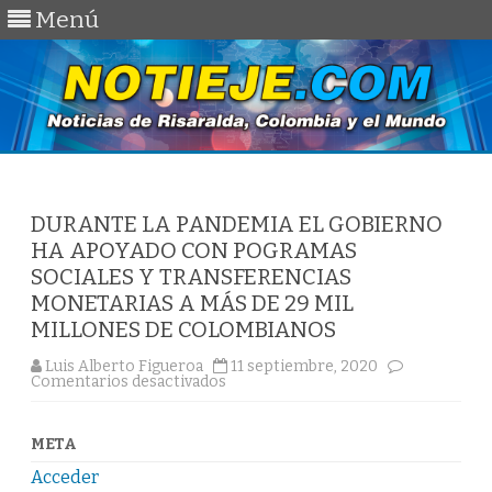
Menú
Saltar
al
contenido
DURANTE LA PANDEMIA EL GOBIERNO
HA APOYADO CON POGRAMAS
SOCIALES Y TRANSFERENCIAS
MONETARIAS A MÁS DE 29 MIL
MILLONES DE COLOMBIANOS
Luis Alberto Figueroa
11 septiembre, 2020
en
Comentarios desactivados
DURANTE
LA
PANDEMIA
EL
META
GOBIERNO
HA
Acceder
APOYADO