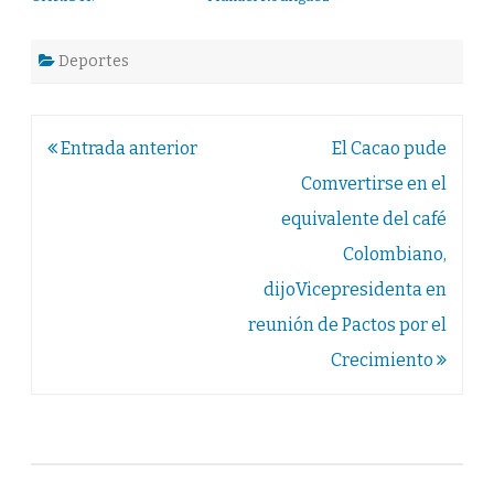
Deportes
Navegación
Entrada anterior
El Cacao pude
de
Comvertirse en el
entradas
equivalente del café
Colombiano,
dijoVicepresidenta en
reunión de Pactos por el
Crecimiento