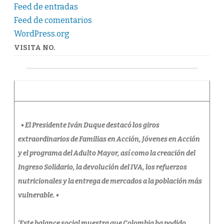
CON
Feed de entradas
POGRAMAS
SOCIALES
Feed de comentarios
Y
WordPress.org
TRANSFERENCIAS
MONETARIAS
A
VISITA NO.
MÁS
DE
29
MIL
MILLONES
DE
COLOMBIANOS
• El Presidente Iván Duque destacó los giros
extraordinarios de Familias en Acción, Jóvenes en Acción
y el programa del Adulto Mayor, así como la creación del
Ingreso Solidario, la devolución del IVA, los refuerzos
nutricionales y la entrega de mercados a la población más
vulnerable. •
‘Este balance social muestra que Colombia ha podido