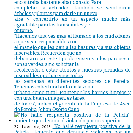
encontraba bastante abandonado. Para
completar la actividad, también se sembraron
árboles y plantas para darle un nuevo
aire y convertirlo en un espacio mucho más
agradable para los transeúntes y el
entorno.
“Hacemos una vez más el llamado a los ciudadanos
a que sean responsables con
el manejo que les dan a las basuras y a sus objetos
inservibles. Recuerden que no
deben arrojar este tipo de enseres a los parques o
zonas verdes, sino solicitar la
recolección o estar atentos a nuestras jornadas de
inservibles que hacemos todas
las semanas en diferentes sectores de Pereira.
Tenemos cobertura tanto en la zona
urbana como rural. Mantener los barrios limpios y
con una buena imagen, es tarea
de todos”, indicó el gerente de la Empresa de Aseo
de Pereira, Johan Osorio Cano
“No hallé respuesta positiva de la
27 diciembre, 2018
Policía”: teniente que denunció violación por un