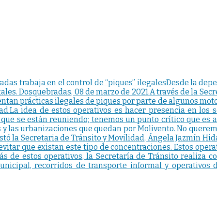
adas trabaja en el control de “piques” ilegalesDesde la dep
ales. Dosquebradas, 08 de marzo de 2021.A través de la Secre
ntan prácticas ilegales de piques por parte de algunos motoci
d.La idea de estos operativos es hacer presencia en los s
que se están reuniendo; tenemos un punto crítico que es a 
s y las urbanizaciones que quedan por Molivento. No querem
tó la Secretaria de Tránsito y Movilidad, Ángela Jazmín Hid
 evitar que existan este tipo de concentraciones. Estos oper
 de estos operativos, la Secretaría de Tránsito realiza con
unicipal, recorridos de transporte informal y operativos 