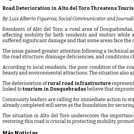
Road Deterioration in Alto del Toro Threatens Tou
By: Luis Alberto Figueroa, Social Communicator and Journalis
Residents of Alto del Toro, a rural area of Dosquebradas
affecting mobility for both residents and visitors whil
suffered significant damage and that some areas face the r
The issue gained greater attention following a technical
the road structure, drainage deficiencies, and conditions cl
According to local residents, the poor condition of the roa
beauty and environmental attractions. The situation also af
The deterioration of
rural road infrastructure
represents
linked to
tourism in Dosquebradas
believe that improvin
Community leaders are calling for immediate action to stab
already completed will serve as the foundation for securin
The situation in Alto del Toro underscores the importance
restoring this road is crucial to protecting mobility, pro
Más Noticias