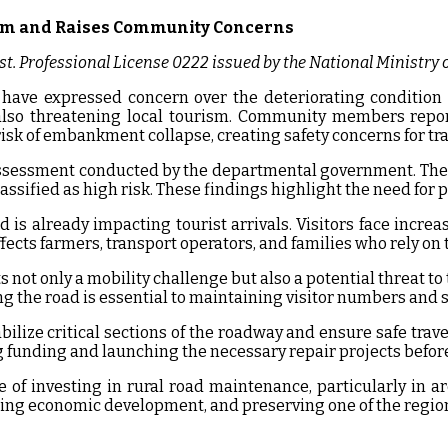
rism and Raises Community Concerns
t. Professional License 0222 issued by the National Ministry 
, have expressed concern over the deteriorating condition 
e also threatening local tourism. Community members repor
isk of embankment collapse, creating safety concerns for tra
 assessment conducted by the departmental government. The
assified as high risk. These findings highlight the need for 
d is already impacting tourist arrivals. Visitors face increa
fects farmers, transport operators, and families who rely on 
 not only a mobility challenge but also a potential threat 
g the road is essential to maintaining visitor numbers and s
ilize critical sections of the roadway and ensure safe trave
g funding and launching the necessary repair projects befor
 of investing in rural road maintenance, particularly in ar
moting economic development, and preserving one of the regio