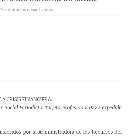
en
Comentarios desactivados
Millonarios
giros
de
Adres
no
logran
frenar
la
creciente
crisis
financiera
del
sistema
de
salud.
 Social Periodista. Tarjeta Profesional 0222 expedida
ansferidos por la Administradora de los Recursos del