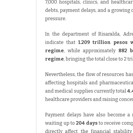
7,000 hospitals, clinics, and healthc
debts, payment delays, and a growing d
pressure.
In the department of Risaralda, Adre
indicate that
1.209 trillion pesos
regime
, while approximately
882 b
regime
, bringing the total close to 2 t
Nevertheless, the flow of resources ha
affecting hospitals and pharmaceutica
and medical supplies currently total
4.
healthcare providers and raising conce
Payment delays have also become a m
waiting up to
204 days
to receive comp
directly affect the financial stabilit