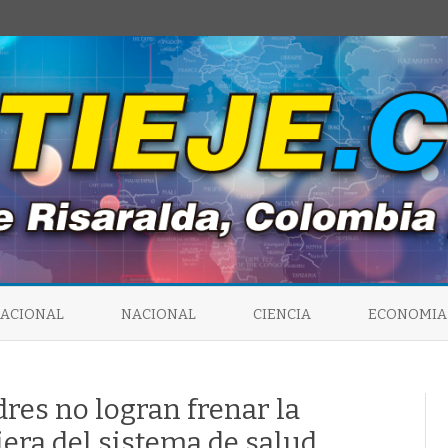
Saltar
al
NACIONAL
NACIONAL
CIENCIA
ECONOMIA
contenido
dres no logran frenar la
iera del sistema de salud.