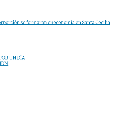
orporciòn se formaron eneconomìa en Santa Cecilia
POR UN DÍA
e IDM