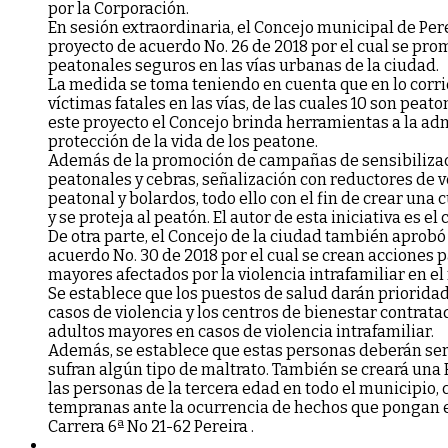
p
o
r
l
a
C
o
rp
o
ra
c
i
ó
n
.
En sesión extraordinaria, el Concejo municipal de Pe
proyecto de acuerdo No. 26 de 2018 por el cual se pr
peatonales seguros en las vías urbanas de la ciudad.
La medida se toma teniendo en cuenta que en lo corri
víctimas fatales en las vías, de las cuales 10 son peat
este proyecto el Concejo brinda herramientas a la ad
protección de la vida de los peatone.
Además de la promoción de campañas de sensibilizació
peatonales y cebras, señalización con reductores de 
peatonal y bolardos, todo ello con el fin de crear una
y se proteja al peatón. El autor de esta iniciativa es e
De otra parte, el Concejo de la ciudad también aprob
acuerdo No. 30 de 2018 por el cual se crean acciones p
mayores afectados por la violencia intrafamiliar en el
Se establece que los puestos de salud darán prioridad
casos de violencia y los centros de bienestar contrata
adultos mayores en casos de violencia intrafamiliar.
Además, se establece que estas personas deberán s
sufran algún tipo de maltrato. También se creará una
las personas de la tercera edad en todo el municipio, co
tempranas ante la ocurrencia de hechos que pongan en
Carrera 6ª No 21-62 Pereira .