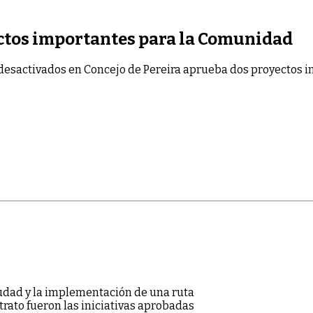
ectos importantes para la Comunidad
desactivados
en Concejo de Pereira aprueba dos proyectos 
u
d
a
d
y
l
a
i
mp
l
e
m
e
n
t
a
ci
ó
n
d
e
u
n
a
r
u
t
a
t
ra
t
o
f
u
e
ro
n
l
a
s
i
n
i
ci
a
t
i
v
a
s
a
p
ro
b
a
d
a
s