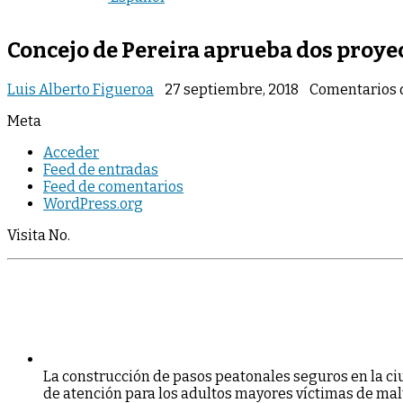
Concejo de Pereira aprueba dos proy
Luis Alberto Figueroa
27 septiembre, 2018
Comentarios 
Meta
Acceder
Feed de entradas
Feed de comentarios
WordPress.org
Visita No.
L
a
c
o
n
st
ru
cci
ó
n
d
e
p
a
so
s
p
e
a
t
o
n
a
l
e
s
s
e
g
u
ro
s
e
n
l
a
ci
d
e
a
t
e
n
c
i
ó
n
p
a
r
a
l
o
s
a
d
u
l
t
o
s
ma
y
o
re
s
ví
ct
i
ma
s
d
e
m
a
l