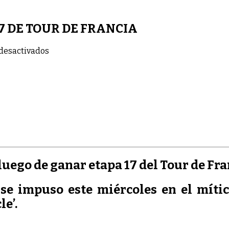
7 DE TOUR DE FRANCIA
en
desactivados
COLOMBIANO
TRIUNA
EN
LA
ETAPA
17
DE
TOUR
DE
FRANCIA
uego de ganar etapa 17 del Tour de Fra
se impuso este miércoles en el mític
e’.