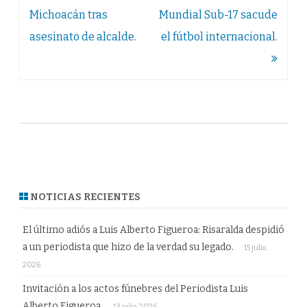
de
Michoacán tras
Mundial Sub-17 sacude
entradas
asesinato de alcalde.
el fútbol internacional.
NOTICIAS RECIENTES
El último adiós a Luis Alberto Figueroa: Risaralda despidió
a un periodista que hizo de la verdad su legado.
15 julio,
2026
Invitación a los actos fúnebres del Periodista Luis
Alberto Figueroa.
13 julio, 2026