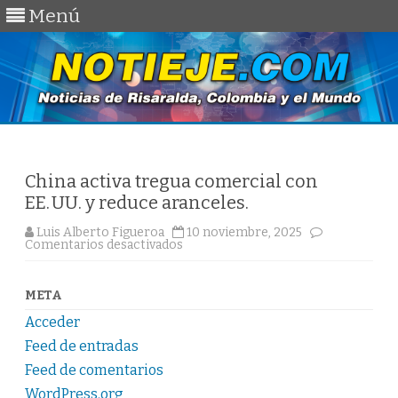
Menú
Saltar
al
contenido
China activa tregua comercial con
EE. UU. y reduce aranceles.
Luis Alberto Figueroa
10 noviembre, 2025
en
Comentarios desactivados
China
activa
tregua
comercial
META
con
EE. UU.
Acceder
y
reduce
Feed de entradas
aranceles.
Feed de comentarios
WordPress.org