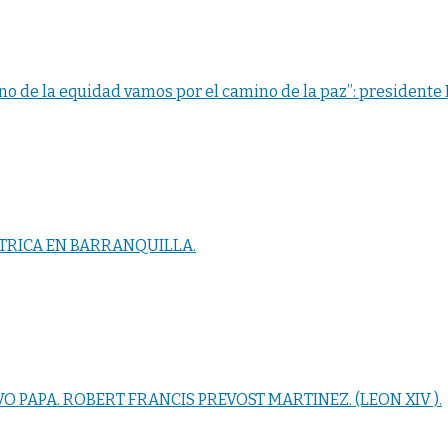
no de la equidad vamos por el camino de la paz”: presidente
TRICA EN BARRANQUILLA.
O PAPA. ROBERT FRANCIS PREVOST MARTINEZ. (LEON XIV ).